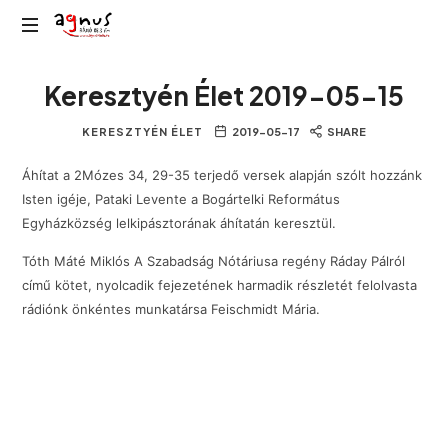
Agnus
Kolozsvár
Rádió
Keresztyén Élet 2019-05-15
közösségi
rádiója
KERESZTYÉN ÉLET
2019-05-17
SHARE
Áhítat a 2Mózes 34, 29-35 terjedő versek alapján szólt hozzánk
Isten igéje, Pataki Levente a Bogártelki Református
Egyházközség lelkipásztorának áhítatán keresztül.
Tóth Máté Miklós A Szabadság Nótáriusa regény Ráday Pálról
című kötet, nyolcadik fejezetének harmadik részletét felolvasta
rádiónk önkéntes munkatársa Feischmidt Mária.