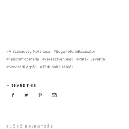
A Szabadság Nótáriusa
Bogártelki lelkipásztor
Feischmidt Mária
keresztyen elet
Pataki Levente
Szecsődi Árpád
Tóth Máté Miklós
SHARE THIS
ELŐZŐ BEJEGYZÉS