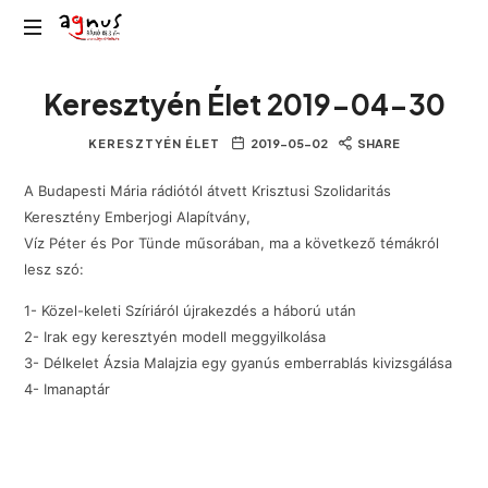
Agnus
Kolozsvár
Rádió
Keresztyén Élet 2019-04-30
közösségi
rádiója
KERESZTYÉN ÉLET
2019-05-02
SHARE
A Budapesti Mária rádiótól átvett Krisztusi Szolidaritás
Keresztény Emberjogi Alapítvány,
Víz Péter és Por Tünde műsorában, ma a következő témákról
lesz szó:
1- Közel-keleti Szíriáról újrakezdés a háború után
2- Irak egy keresztyén modell meggyilkolása
3- Délkelet Ázsia Malajzia egy gyanús emberrablás kivizsgálása
4- Imanaptár