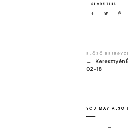
SHARE THIS
ELŐZŐ BEJEGYZ
←
Keresztyén É
02-18
YOU MAY ALSO 