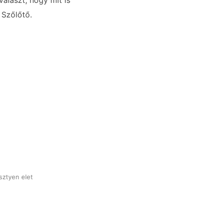
választ, hogy mit is
 Szőlőtő.
sztyen elet