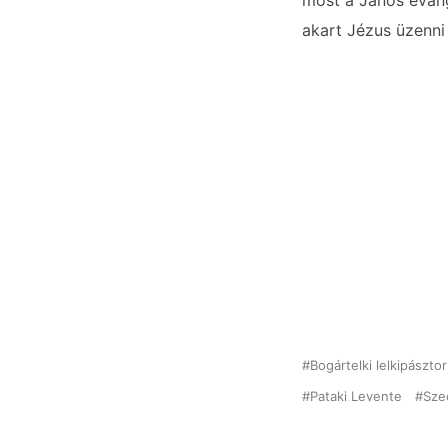
most a János evangé
akart Jézus üzenni
Bogártelki lelkipásztor
Pataki Levente
Sze