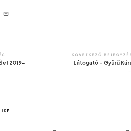
ÉS
KÖVETKEZŐ BEJEGYZÉ
let 2019-
Látogató – Gyűrű Kúr
LIKE