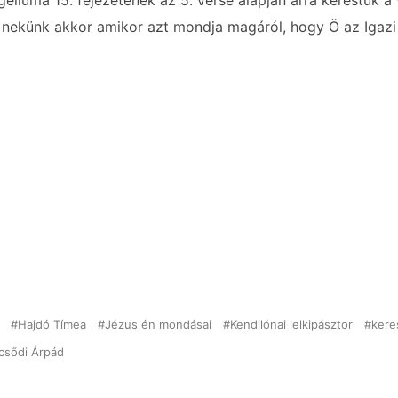
liuma 15. fejezetének az 5. verse alapján arra kerestük a 
 nekünk akkor amikor azt mondja magáról, hogy Ö az Igazi
Hajdó Tímea
Jézus én mondásai
Kendilónai lelkipásztor
kere
csődi Árpád