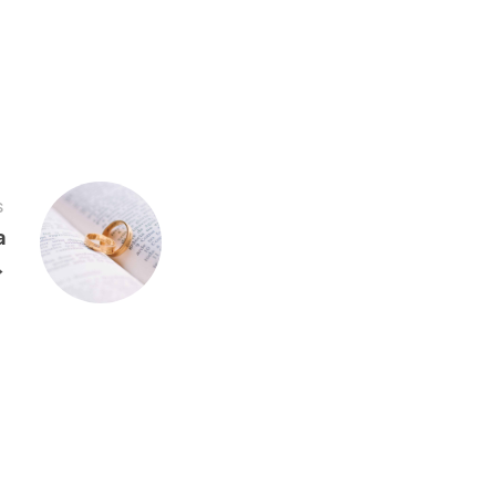
S
a
→