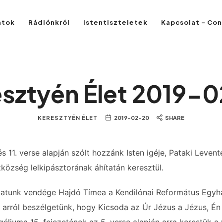
atok
Rádiónkról
Istentiszteletek
Kapcsolat – Co
sztyén Élet 2019-
KERESZTYÉN ÉLET
2019-02-20
SHARE
és 11. verse alapján szólt hozzánk Isten igéje, Pataki Levent
özség lelkipásztorának áhítatán keresztül.
ovatunk vendége Hajdó Tímea a Kendilónai Református Egy
el arról beszélgetünk, hogy Kicsoda az Úr Jézus a Jézus, É