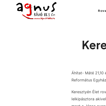
Agnus Rádió
Rov
Kolozsvár közösségi rádiója
Kere
Áhítat- Máté 21,10 
Református Egyházk
Keresztyén Élet r
lelkipásztora akiv