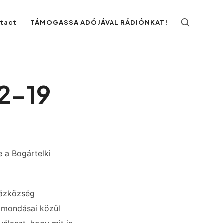
ntact
TÁMOGASSA ADÓJÁVAL RÁDIÓNKAT!
02-19
e a Bogártelki
házközség
n mondásai közül