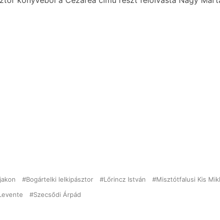
sztor könyvéből a Cezarea című részt felolvasta Nagy Márt
ájakon
Bogártelki lelkipásztor
Lőrincz István
Misztótfalusi Kis Mi
 Levente
Szecsődi Árpád