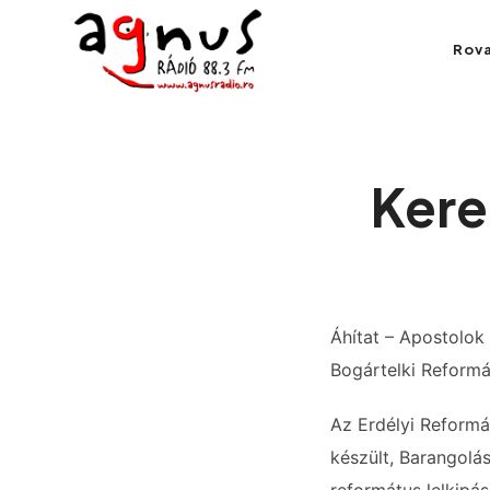
Agnus Rádió
Rov
Kolozsvár közösségi rádiója
Kere
Áhítat – Apostolok 
Bogártelki Reformá
Az Erdélyi Reformá
készült, Barangolá