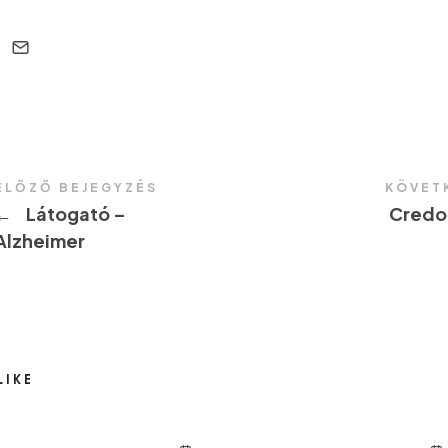
ELŐZŐ BEJEGYZÉS
KÖVET
←
Látogató –
Credo
Alzheimer
LIKE