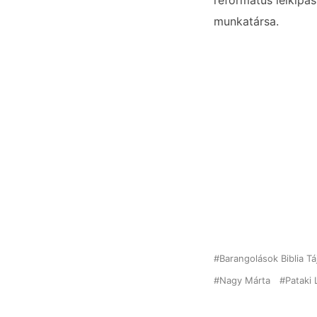
református lelkipá
munkatársa.
Barangolások Biblia T
Nagy Márta
Pataki