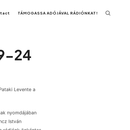
ntact
TÁMOGASSA ADÓJÁVAL RÁDIÓNKAT!
09-24
 Pataki Levente a
ának nyomdájában
ncz István