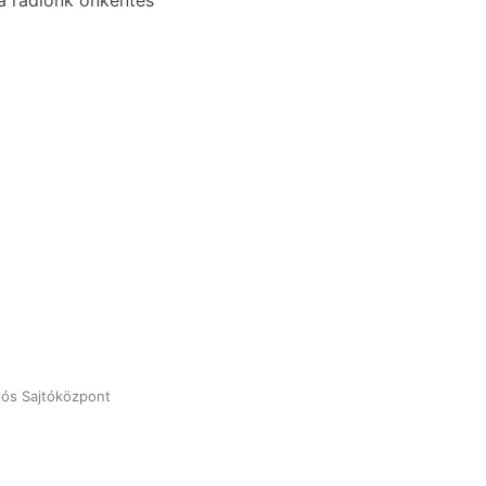
a rádiónk önkéntes
klós Sajtóközpont