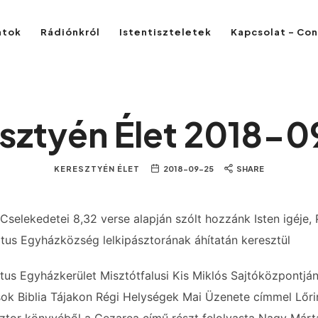
atok
Rádiónkról
Istentiszteletek
Kapcsolat – Co
sztyén Élet 2018-
KERESZTYÉN ÉLET
2018-09-25
SHARE
Cselekedetei 8,32 verse alapján szólt hozzánk Isten igéje,
tus Egyházközség lelkipásztorának áhítatán keresztül
tus Egyházkerület Misztótfalusi Kis Miklós Sajtóközpontj
sok Biblia Tájakon Régi Helységek Mai Üzenete címmel Lőri