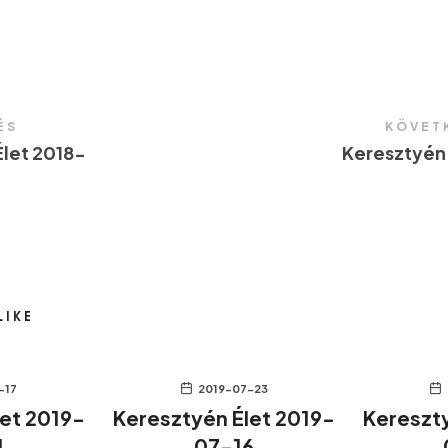
ÉS
KÖVET
let 2018-
Keresztyén
LIKE
-17
2019-07-23
let 2019-
Keresztyén Élet 2019-
Kereszty
4
07-16