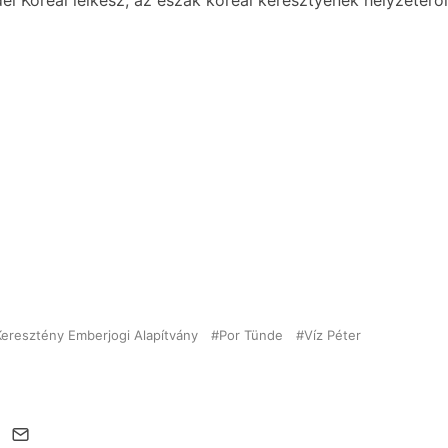
él Koreai lelkész, az észak koreai keresztyének helyzetérő
 Keresztény Emberjogi Alapítvány
Por Tünde
Víz Péter