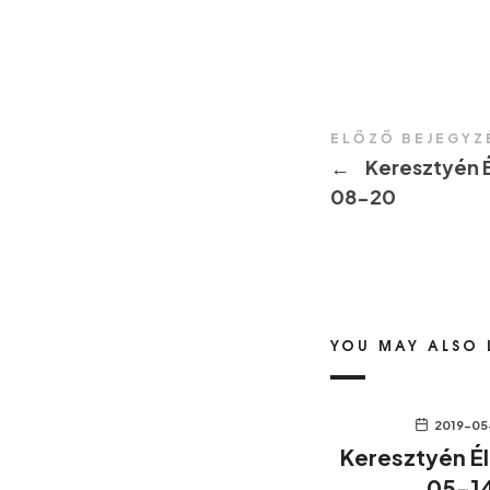
ELŐZŐ BEJEGYZ
←
Keresztyén É
08-20
YOU MAY ALSO 
2019-05
Keresztyén É
05-1