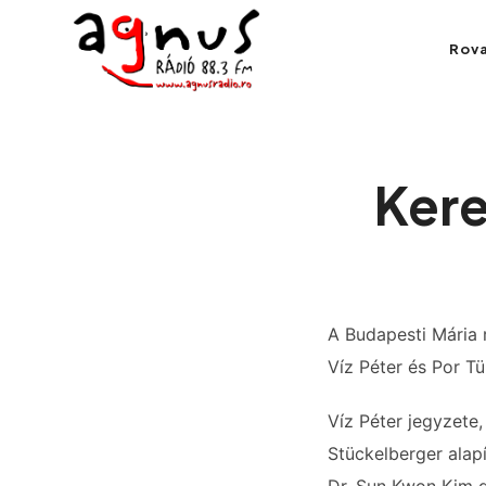
Agnus Rádió
Rov
Kolozsvár közösségi rádiója
Kere
A Budapesti Mária r
Víz Péter és Por T
Víz Péter jegyzete,
Stückelberger alapí