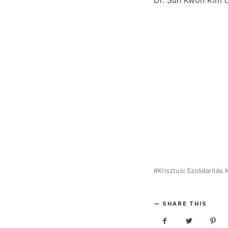
Dr. Sun Kwon Kim d
Krisztusi Szolidaritás
SHARE THIS