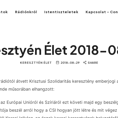
atok
Rádiónkról
Istentiszteletek
Kapcsolat – Co
sztyén Élet 2018-
KERESZTYÉN ÉLET
2018-08-29
SHARE
ádiótól átvett Krisztusi Szolidaritás keresztény emberjogi 
ünde műsorában elhangzott:
 az Európai Unióról és Szíriáról ezt követi majd egy beszé
tója beszél arról hogy a CSI hogyan jött létre és mit végez 