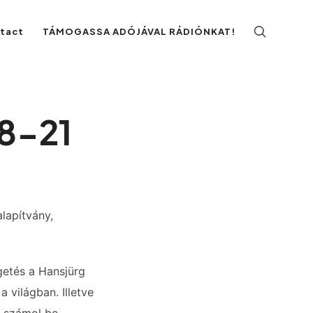
ntact
TÁMOGASSA ADÓJÁVAL RÁDIÓNKAT!
08-21
alapítvány,
lgetés a Hansjürg
a világban. Illetve