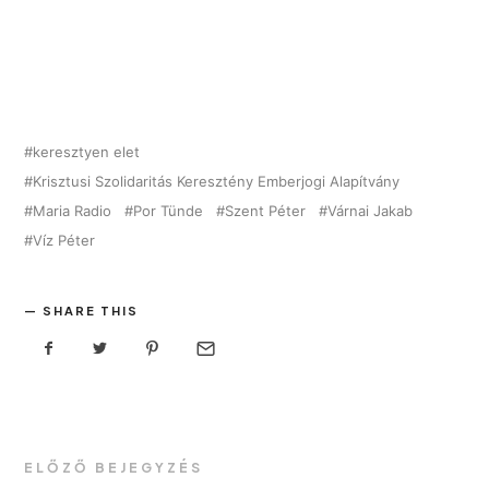
keresztyen elet
Krisztusi Szolidaritás Keresztény Emberjogi Alapítvány
Maria Radio
Por Tünde
Szent Péter
Várnai Jakab
Víz Péter
SHARE THIS
ELŐZŐ BEJEGYZÉS