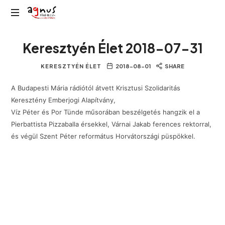
Agnus
Kolozsvár
Rádió
Keresztyén Élet 2018-07-31
közösségi
rádiója
KERESZTYÉN ÉLET
2018-08-01
SHARE
A Budapesti Mária rádiótól átvett Krisztusi Szolidaritás
Keresztény Emberjogi Alapítvány,
Víz Péter és Por Tünde műsorában beszélgetés hangzik el a
Pierbattista Pizzaballa érsekkel, Várnai Jakab ferences rektorral,
és végül Szent Péter református Horvátországi püspökkel.