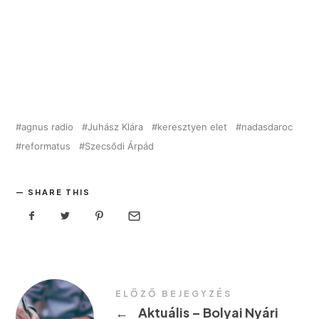
agnus radio
Juhász Klára
keresztyen elet
nadasdaroc
reformatus
Szecsődi Árpád
SHARE THIS
ELŐZŐ BEJEGYZÉS
←
Aktuális – Bolyai Nyári