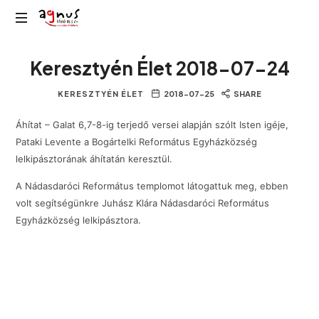
Agnus
Kolozsvár
Rádió
Keresztyén Élet 2018-07-24
közösségi
rádiója
KERESZTYÉN ÉLET
2018-07-25
SHARE
Áhítat – Galat 6,7-8-ig terjedő versei alapján szólt Isten igéje,
Pataki Levente a Bogártelki Református Egyházközség
lelkipásztorának áhítatán keresztül.
A Nádasdaróci Református templomot látogattuk meg, ebben
volt segítségünkre Juhász Klára Nádasdaróci Református
Egyházközség lelkipásztora.