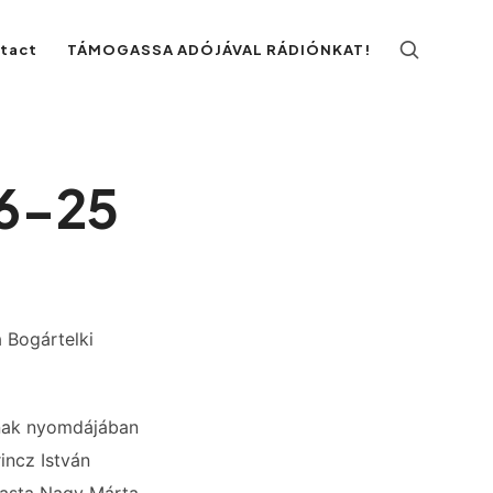
ntact
TÁMOGASSA ADÓJÁVAL RÁDIÓNKAT!
06-25
a Bogártelki
ának nyomdájában
incz István