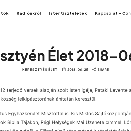
atok
Rádiónkról
Istentiszteletek
Kapcsolat – Co
sztyén Élet 2018-
KERESZTYÉN ÉLET
2018-06-25
SHARE
,12 terjedő versek alapján szólt Isten igéje, Pataki Levente 
özség lelkipásztorának áhítatán keresztül.
tus Egyházkerület Misztótfalusi Kis Miklós Sajtóközpontj
sok Biblia Tájakon, Régi Helységek Mai Üzenete címmel, Lőr