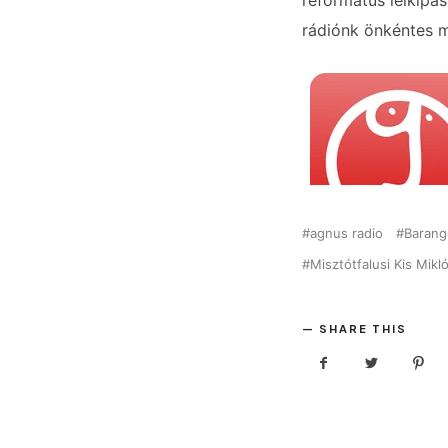
református lelkipás
rádiónk önkéntes 
agnus radio
Barang
Misztótfalusi Kis Mikl
SHARE THIS