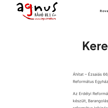
Agnus Rádió
Rov
Kolozsvár közösségi rádiója
Kere
Áhítat – Ézsaiás 66
Református Egyházk
Az Erdélyi Reformá
készült, Barangolá