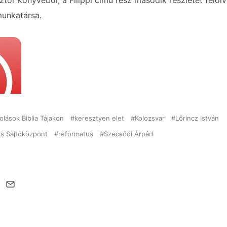
ztor könyvéből, a Filippi című rész második részletét felo
munkatársa.
olások Biblia Tájakon
keresztyen elet
Kolozsvar
Lőrincz István
ós Sajtóközpont
reformatus
Szecsődi Árpád