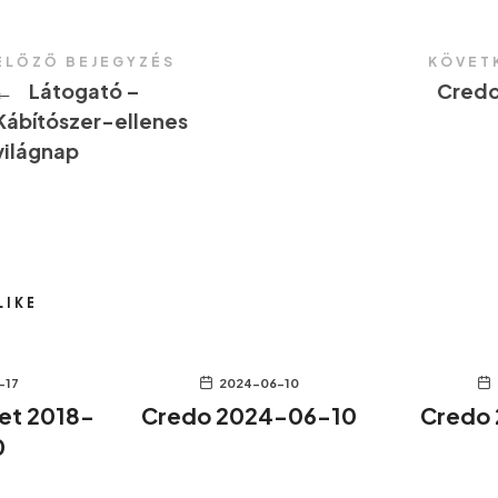
ELŐZŐ BEJEGYZÉS
KÖVET
←
Látogató –
Credo
Kábítószer-ellenes
világnap
LIKE
-17
2024-06-10
let 2018-
Credo 2024-06-10
Credo
0