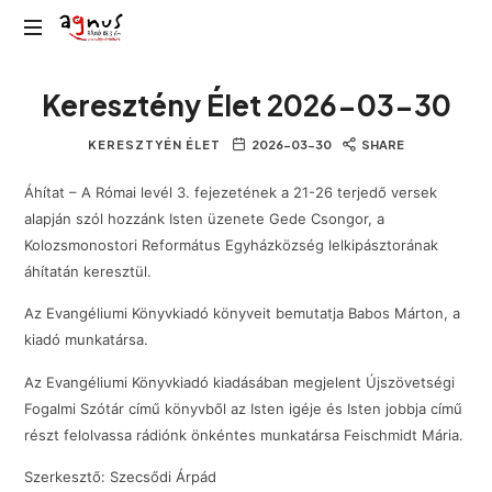
Agnus
Kolozsvár
Rádió
Keresztény Élet 2026-03-30
közösségi
rádiója
KERESZTYÉN ÉLET
2026-03-30
SHARE
Áhítat – A Római levél 3. fejezetének a 21-26 terjedő versek
alapján szól hozzánk Isten üzenete Gede Csongor, a
Kolozsmonostori Református Egyházközség lelkipásztorának
áhítatán keresztül.
Az Evangéliumi Könyvkiadó könyveit bemutatja Babos Márton, a
kiadó munkatársa.
Az Evangéliumi Könyvkiadó kiadásában megjelent Újszövetségi
Fogalmi Szótár című könyvből az Isten igéje és Isten jobbja című
részt felolvassa rádiónk önkéntes munkatársa Feischmidt Mária.
Szerkesztő: Szecsődi Árpád