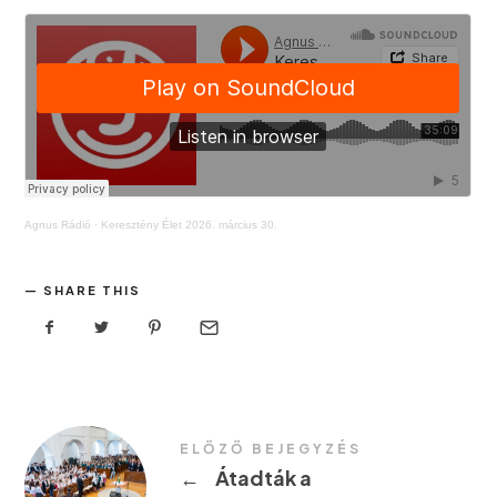
Agnus Rádió
·
Keresztény Élet 2026. március 30.
SHARE THIS
ELŐZŐ BEJEGYZÉS
←
Átadták a