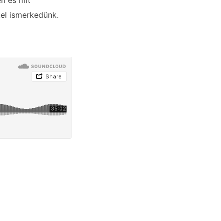
en és mit
kel ismerkedünk.