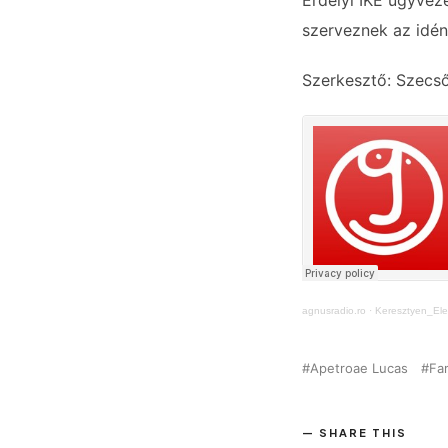
Erdélyi IKE ügyveze
szerveznek az idén
Szerkesztő: Szecs
agnusradio.ro
·
Keresztyen_El
Apetroae Lucas
Fa
SHARE THIS