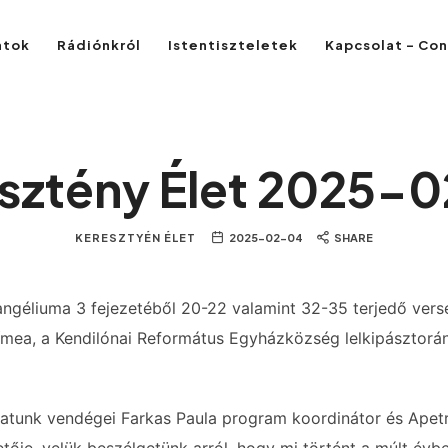
atok
Rádiónkról
Istentiszteletek
Kapcsolat – Co
sztény Élet 2025-
KERESZTYÉN ÉLET
2025-02-04
SHARE
angéliuma 3 fejezetéből 20-22 valamint 32-35 terjedő verse
Tímea, a Kendilónai Református Egyházközség lelkipásztorá
vatunk vendégei Farkas Paula program koordinátor és Apet