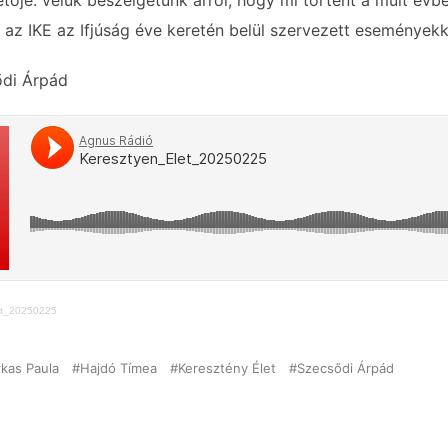
tője. velük beszélgetünk arról, hogy mi történt a múlt évb
 az IKE az Ifjúság éve keretén belül szervezett események
ődi Árpád
et_20250225
rkas Paula
Hajdó Tímea
Keresztény Élet
Szecsődi Árpád