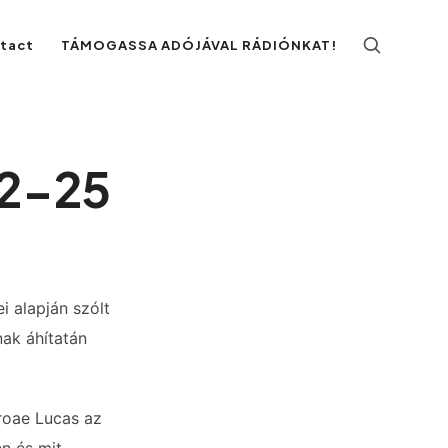
ntact
TÁMOGASSA ADÓJÁVAL RÁDIÓNKAT!
02-25
i alapján szólt
nak áhítatán
roae Lucas az