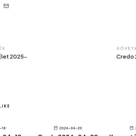
ÉS
KÖVET
Élet 2025-
Credo
LIKE
-18
2024-04-20