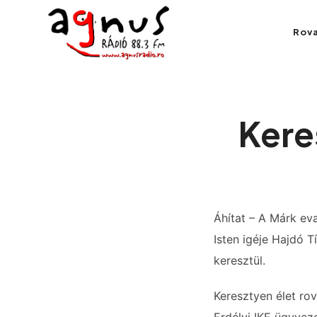
Agnus Rádió
Rov
Kolozsvár közösségi rádiója
Kere
Áhítat – A Márk ev
Isten igéje Hajdó 
keresztül.
Keresztyen élet ro