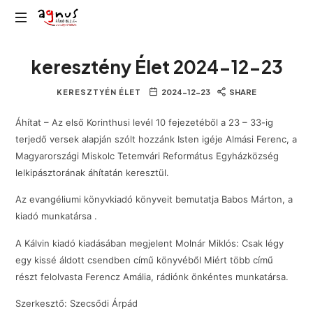
Agnus
Kolozsvár
Rádió
keresztény Élet 2024-12-23
közösségi
rádiója
KERESZTYÉN ÉLET
2024-12-23
SHARE
Áhítat – Az első Korinthusi levél 10 fejezetéből a 23 – 33-ig
terjedő versek alapján szólt hozzánk Isten igéje Almási Ferenc, a
Magyarországi Miskolc Tetemvári Református Egyházközség
lelkipásztorának áhítatán keresztül.
Az evangéliumi könyvkiadó könyveit bemutatja Babos Márton, a
kiadó munkatársa .
A Kálvin kiadó kiadásában megjelent Molnár Miklós: Csak légy
egy kissé áldott csendben című könyvéből Miért több című
részt felolvasta Ferencz Amália, rádiónk önkéntes munkatársa.
Szerkesztő: Szecsődi Árpád