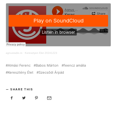
agnusradio.ro
·
Keresztyen Elet 20241223
Almási Ferenc
Babos Márton
feencz amália
Keresztény Élet
Szecsődi Árpád
SHARE THIS