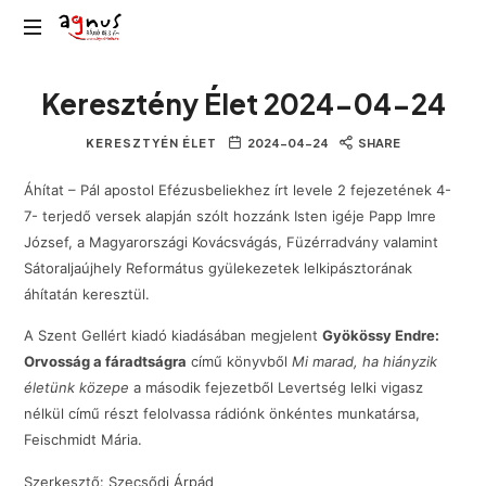
Agnus
Kolozsvár
Rádió
Keresztény Élet 2024-04-24
közösségi
rádiója
KERESZTYÉN ÉLET
2024-04-24
SHARE
Áhítat – Pál apostol Efézusbeliekhez írt levele 2 fejezetének 4-
7- terjedő versek alapján szólt hozzánk Isten igéje Papp Imre
József, a Magyarországi Kovácsvágás, Füzérradvány valamint
Sátoraljaújhely Református gyülekezetek lelkipásztorának
áhítatán keresztül.
A Szent Gellért kiadó kiadásában megjelent
Gyökössy Endre:
Orvosság a fáradtságra
című könyvből
Mi marad, ha hiányzik
életünk közepe
a második fejezetből Levertség lelki vigasz
nélkül című részt felolvassa rádiónk önkéntes munkatársa,
Feischmidt Mária.
Szerkesztő: Szecsődi Árpád