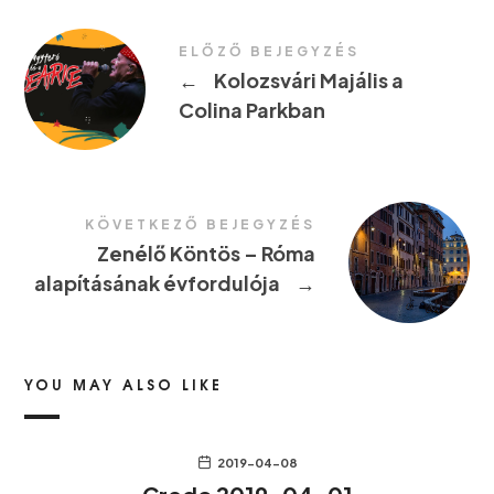
ELŐZŐ BEJEGYZÉS
←
Kolozsvári Majális a
Colina Parkban
KÖVETKEZŐ BEJEGYZÉS
Zenélő Köntös – Róma
alapításának évfordulója
→
YOU MAY ALSO LIKE
2019-04-08