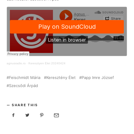
agnusradio.ro
·
Keresztyen Elet 20240424
Feischmidt Mária
Keresztény Élet
Papp Imre József
Szecsődi Árpád
SHARE THIS