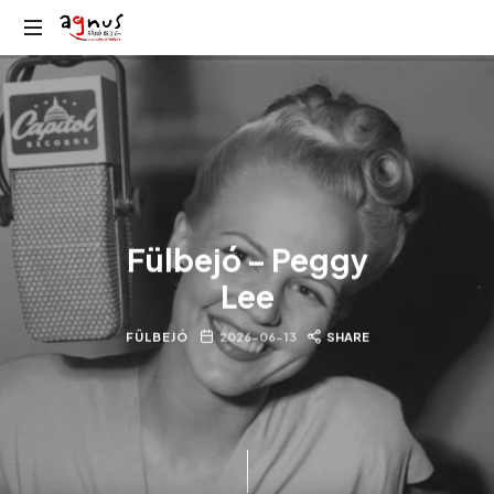
Agnus
Kolozsvár
Rádió
közösségi
rádiója
Fülbejó – Peggy
Lee
FÜLBEJÓ
2026-06-13
SHARE