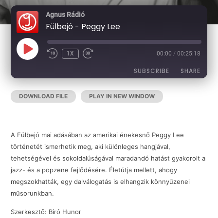
Agnus Rádió
Fülbejó - Peggy Lee
PLAY
1X
00:00
/
00:25:18
EPISODE
SUBSCRIBE
SHARE
DOWNLOAD FILE
|
PLAY IN NEW WINDOW
|
DURATION:
SHARE
RSS FEED
00:25:18
|
RECORDED ON 2026-06-13
LINK
A Fülbejó mai adásában az amerikai énekesnő Peggy Lee
történetét ismerhetik meg, aki különleges hangjával,
tehetségével és sokoldalúságával maradandó hatást gyakorolt a
EMBED
jazz- és a popzene fejlődésére. Életútja mellett, ahogy
megszokhatták, egy dalválogatás is elhangzik könnyűzenei
műsorunkban.
Szerkesztő: Bíró Hunor