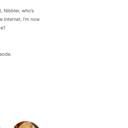
, Nibbler, who’s
e Internet, I’m now
ce?
isode.
S