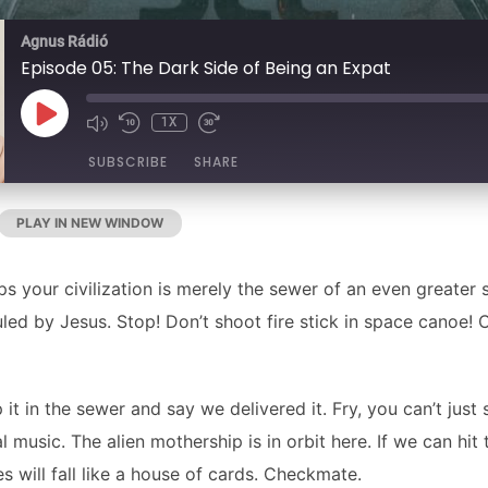
Agnus Rádió
Episode 05: The Dark Side of Being an Expat
PLAY
1X
EPISODE
SUBSCRIBE
SHARE
PLAY IN NEW WINDOW
|
DURATION: 2:00
|
RECORDED ON 2020-09-2
s your civilization is merely the sewer of an even greater
auled by Jesus. Stop! Don’t shoot fire stick in space canoe!
p it in the sewer and say we delivered it. Fry, you can’t just 
al music. The alien mothership is in orbit here. If we can hit 
s will fall like a house of cards. Checkmate.