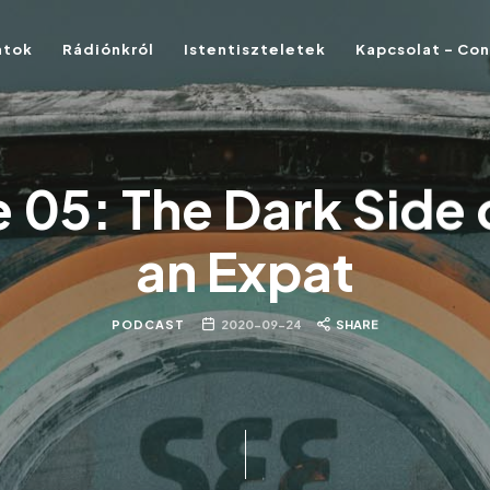
atok
Rádiónkról
Istentiszteletek
Kapcsolat – Co
 05: The Dark Side 
an Expat
PODCAST
2020-09-24
SHARE