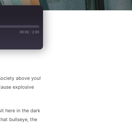
00:00
/
2:00
4
 society above you!
 Cause explosive
sit here in the dark
that bullseye, the