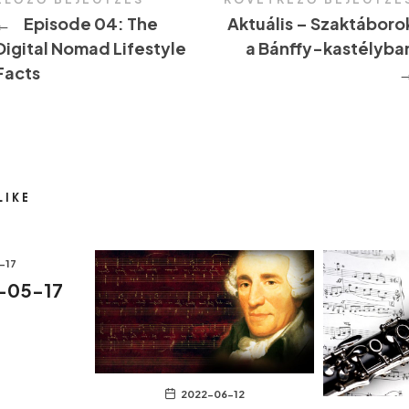
←
Episode 04: The
Aktuális – Szaktáboro
Digital Nomad Lifestyle
a Bánffy-kastélyba
Facts
LIKE
-17
-05-17
2022-06-12