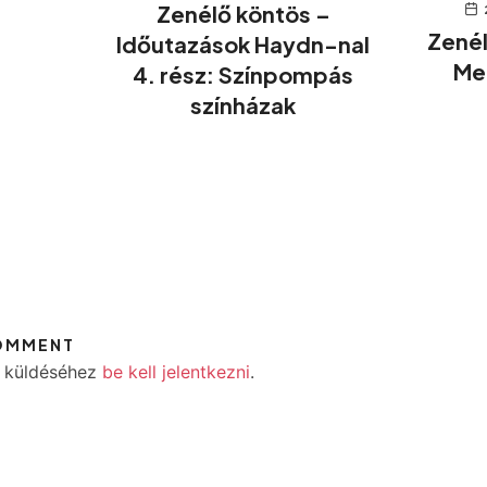
Zenélő köntös –
Zenél
Időutazások Haydn-nal
Me
4. rész: Színpompás
színházak
COMMENT
 küldéséhez
be kell jelentkezni
.