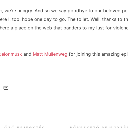
r, we’re hungry. And so we say goodbye to our beloved pet
re I, too, hope one day to go. The toilet. Well, thanks to th
there a place on the web that panders to my lust for violen
elonmusk
and
Matt Mullenweg
for joining this amazing ep
ELŐZŐ BEJEGYZÉS
KÖVETKEZŐ BEJEGYZÉ