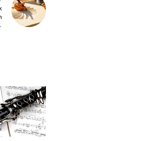
k
n
→