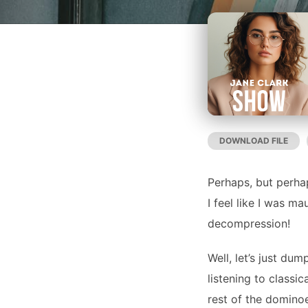
DOWNLOAD FILE
|
SHARE
RSS FEED
LINK
Perhaps, but perhap
I feel like I was m
decompression!
Well, let’s just dum
EMBED
listening to classic
rest of the dominoe