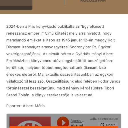
2024-ben a Pilis könyvkiadó publikálta az “Egy elkésett
reneszánsz ember I.” Című kötetét mely arra hivatott, hogy
maradandó emléket állítson az 1945 január 12-én meggyilkolt
Diamant Izsónak,az aranyosgyéresi Sodronyipar Rt. Egykori
vezérigazgatójának. Az elmúlt héten a Györkös mányi Albert
Emlékházban könyvbemutatóval egybekötött beszélgetésre
került sor, melyben többet megtudhattunk Diamant Izsó
érdekes életéről. Mai aktuális összeállításunkban az egykori
vállalkozóról lesz szó. Összeállításunk első felében Fodor János
történésszel beszélgetünk, majd néhány kérdésünkre Tibori
Szabó Zoltán, a könyv szerkesztője is választ ad.
Riporter: Albert Mária