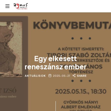
Agnus
Kolozsvár
Rádió
közösségi
rádiója
Egy elkésett
reneszánsz ember
AKTUÁLISOK
2025-05-21
SHARE