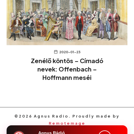
2020-01-23
Zenélő köntös – Címadó
nevek: Offenbach –
Hoffmann meséi
©2026 Agnus Radio. Proudly made by
Remotemage
Agnus Rádió