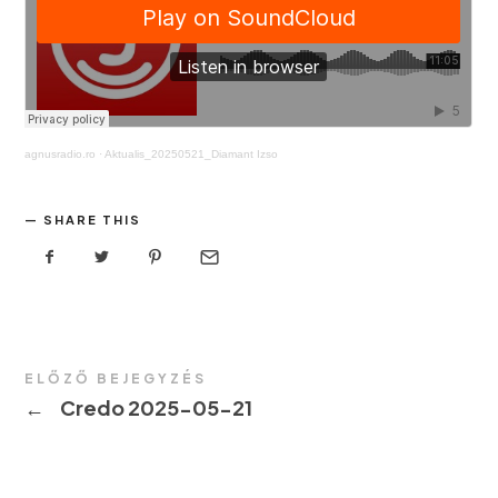
agnusradio.ro
·
Aktualis_20250521_Diamant Izso
SHARE THIS
ELŐZŐ BEJEGYZÉS
←
Credo 2025-05-21