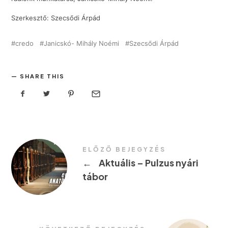
Szerkesztő: Szecsődi Árpád
credo
Janicskó- Mihály Noémi
Szecsődi Árpád
SHARE THIS
ELŐZŐ BEJEGYZÉS
←
Aktuális – Pulzus nyári
tábor