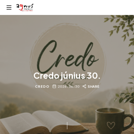
Agnus
Kolozsvár
Rádió
közösségi
rádiója
Credo június 30.
CREDO
2026-06-30
SHARE