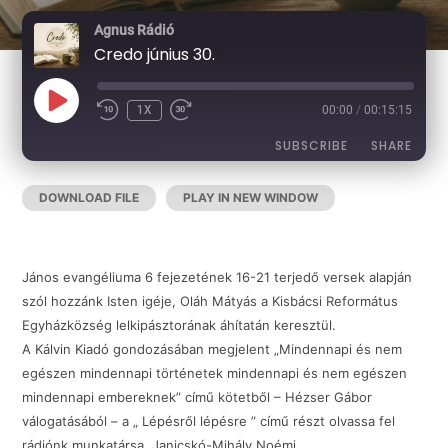
Agnus Rádió
Credo június 30.
PLAY
1X
00:00
/
00:15:15
EPISODE
SUBSCRIBE
SHARE
DOWNLOAD FILE
|
PLAY IN NEW WINDOW
|
DURATION:
SHARE
RSS FEED
00:15:15
|
RECORDED ON 2026-06-30
LINK
János evangéliuma 6 fejezetének 16-21 terjedő versek alapján
szól hozzánk Isten igéje, Oláh Mátyás a Kisbácsi Református
Egyházközség lelkipásztorának áhítatán keresztül.
EMBED
A Kálvin Kiadó gondozásában megjelent „Mindennapi és nem
egészen mindennapi történetek mindennapi és nem egészen
mindennapi embereknek” című kötetből – Hézser Gábor
válogatásából – a „ Lépésről lépésre ” című részt olvassa fel
rádiónk munkatársa, Janicskó-Mihály Noémi.