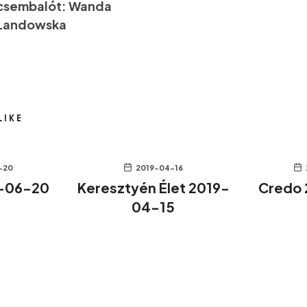
csembalót: Wanda
Landowska
LIKE
-20
2019-04-16
-06-20
Keresztyén Élet 2019-
Credo
04-15