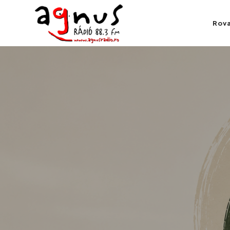
Agnus Rádió
Rov
Kolozsvár közösségi rádiója