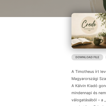
DOWNLOAD FILE
|
SHARE
RSS FEED
LINK
A Timotheus írt lev
Magyarországi Szab
A Kálvin Kiadó go
mindennapi és nem
EMBED
válogatásából – a „