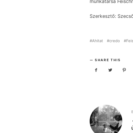
munkatársa Feischm
Szerkesztő: Szecs
Ahitat
credo
Fei
SHARE THIS