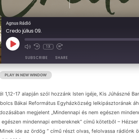
Agnus Rádió
Credo július 09.
PLAY
1X
EPISODE
SUBSCRIBE
SHARE
PLAY IN NEW WINDOW
|
DURATION: 00:15:31
|
RECORDED ON 2026-0
él 1,12-17 alapján szól hozzánk Isten igéje, Kis Júhászné B
olcs Bákai Református Egyházközség lelkipásztorának áhít
ndozásában megjelent „Mindennapi és nem egészen mindenn
 egészen mindennapi embereknek” című kötetből – Hézser
Minek ide az ördög ” című részt olvas, felolvassa rádiónk 