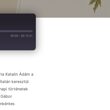
00:00
/
00:15:31
7-09
arta Katalin Ádám a
atán keresztül.
api történetek
 Gábor
önkéntes