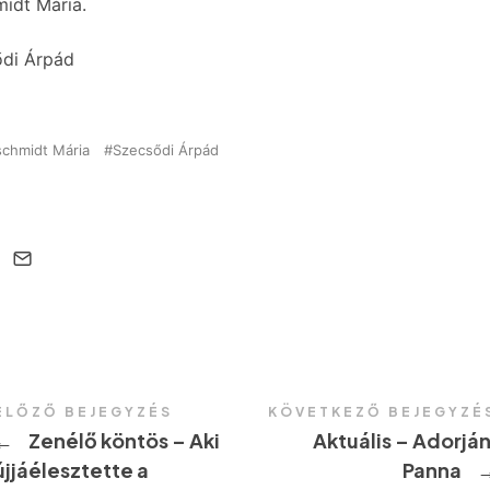
idt Mária.
ődi Árpád
schmidt Mária
Szecsődi Árpád
ELŐZŐ BEJEGYZÉS
KÖVETKEZŐ BEJEGYZÉ
←
Zenélő köntös – Aki
Aktuális – Adorján
újjáélesztette a
Panna