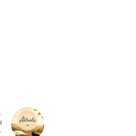
S
i
→