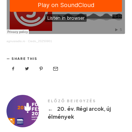
agnusradio.ro
·
Credo_20250901
SHARE THIS
ELŐZŐ BEJEGYZÉS
←
20. év. Régi arcok, új
élmények