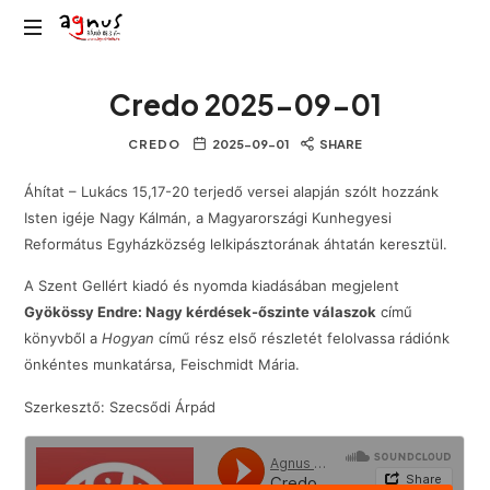
Agnus
Kolozsvár
Rádió
Credo 2025-09-01
közösségi
rádiója
CREDO
2025-09-01
SHARE
Áhítat – Lukács 15,17-20 terjedő versei alapján szólt hozzánk
Isten igéje Nagy Kálmán, a Magyarországi Kunhegyesi
Református Egyházközség lelkipásztorának áhtatán keresztül.
A Szent Gellért kiadó és nyomda kiadásában megjelent
Gyökössy Endre: Nagy kérdések-őszinte válaszok
című
könyvből a
Hogyan
című rész első részletét felolvassa rádiónk
önkéntes munkatársa, Feischmidt Mária.
Szerkesztő: Szecsődi Árpád