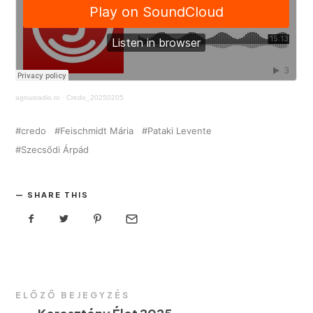
agnusradio.ro
·
Credo_20250205
credo
Feischmidt Mária
Pataki Levente
Szecsődi Árpád
SHARE THIS
ELŐZŐ BEJEGYZÉS