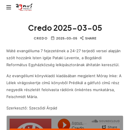
Agnus
Kolozsvár
Rádió
Credo 2025-03-05
közösségi
rádiója
CREDO
2025-03-05
SHARE
Máté evangéliuma 7 fejezetének a 24-27 terjedő versei alapján
szólt hozzánk Isten igéje Pataki Levente, a Bogdándi
Református Egyházközség lelkipásztorának áhítatán keresztül.
Az evangéliumi könyvkiadó kiadásában megjelent Móray Inke: A
Lélek virágoskertje című könyvből Prédikál a gátfutó című rész
negyedik részletét felolvasta rádiónk önkéntes munkatársa,
Feischmidt Mária.
Szerkesztő: Szecsődi Árpád