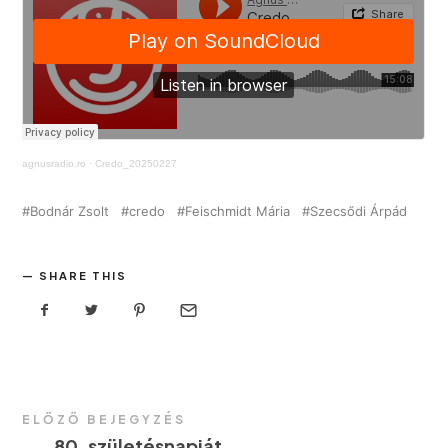
agnusradio.ro
·
Credo_20250227
Bodnár Zsolt
credo
Feischmidt Mária
Szecsődi Árpád
SHARE THIS
ELŐZŐ BEJEGYZÉS
←
80. születésnapját