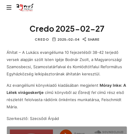
Agnus
Kolozsvár
Rádió
Credo 2025-02-27
közösségi
rádiója
CREDO
2025-02-04
SHARE
Áhítat – A Lukács evangéliuma 10 fejezetéből 38-42 terjedő
versek alapján szólt Isten igéje Bodnár Zsolt, a Magyarországi
Szamosbecsi, Szamostatárfalvai és Komlódtótfalui Református
Egyházközség lelkipásztorának áhítatán keresztül.
Az evangéliumi könyvkiadó kiadásában megjelent
Móray Inke: A
Lélek virágoskertje
című könyvből az
Ébredj fel
című rész első
részletét felolvasta rádiónk önkéntes munkatársa, Feischmidt
Mária.
Szerkesztő: Szecsődi Árpád