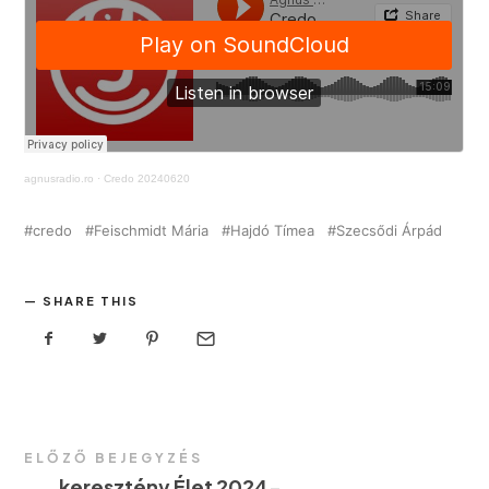
agnusradio.ro
·
Credo 20240620
credo
Feischmidt Mária
Hajdó Tímea
Szecsődi Árpád
SHARE THIS
ELŐZŐ BEJEGYZÉS
←
keresztény Élet 2024-