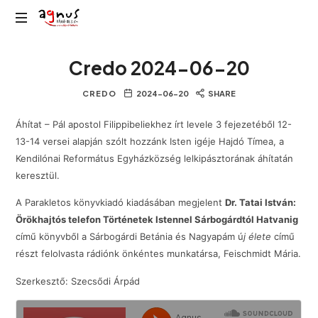
Agnus
Kolozsvár
Rádió
Credo 2024-06-20
közösségi
rádiója
CREDO
2024-06-20
SHARE
Áhítat – Pál apostol Filippibeliekhez írt levele 3 fejezetéből 12-
13-14 versei alapján szólt hozzánk Isten igéje Hajdó Tímea, a
Kendilónai Református Egyházközség lelkipásztorának áhítatán
keresztül.
A Parakletos könyvkiadó kiadásában megjelent
Dr. Tatai István:
Örökhajtós telefon Történetek Istennel Sárbogárdtól Hatvanig
című könyvből a Sárbogárdi Betánia és Nagyapám ú
j élete
című
részt felolvasta rádiónk önkéntes munkatársa, Feischmidt Mária.
Szerkesztő: Szecsődi Árpád