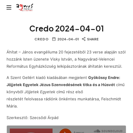
Agnus
Kolozsvár
Rádió
Credo 2024-04-01
közösségi
rádiója
CREDO
2024-04-01
SHARE
Áhítat – János evangéliuma 20 fejezetéből 23 verse alapján szól
hozzánk Isten üzenete Visky István, a Nagyvárad-Velencei
Református Egyházközség lelkipásztorának áhítatán keresztül.
A Szent Gellért kiadó kiadásában megjelent
Gyökössy Endre:
Jőjjetek Egyetek Jézus Szenvedésének titka és a Húsvét
című
könyvből
Jöjjetek Egyetek
című rész első
részletét felolvassa rádiónk önkéntes munkatársa, Feischmidt
Mária.
Szerkesztő: Szecsődi Árpád