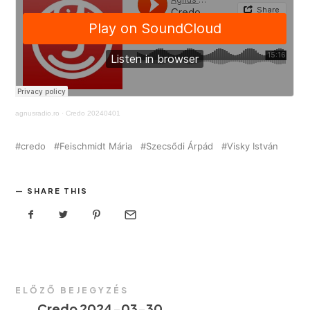
agnusradio.ro
·
Credo 20240401
credo
Feischmidt Mária
Szecsődi Árpád
Visky István
SHARE THIS
ELŐZŐ BEJEGYZÉS
←
Credo 2024-03-30