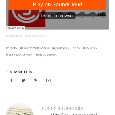
agnusradio.ro
·
Credo 2023-03-09
credo
Feischmidt Mária
gyökössy Endre
Jöjjetek
Szecsődi Árpád
Visky István
SHARE THIS
ELŐZŐ BEJEGYZÉS