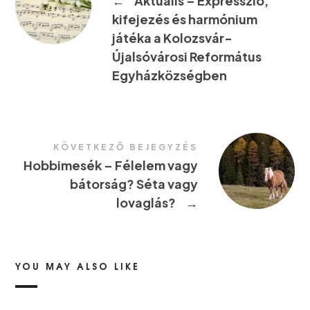
←
Aktuális – Expresszió,
kifejezés és harmónium
játéka a Kolozsvár-
Újalsóvárosi Református
Egyházközségben
KÖVETKEZŐ BEJEGYZÉS
Hobbimesék – Félelem vagy
bátorság? Séta vagy
lovaglás?
→
YOU MAY ALSO LIKE