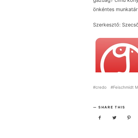
gazdag? című könyv
önkéntes munkatár
Szerkesztő: Szecs
credo
Feischmidt M
SHARE THIS