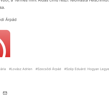
ből, a Termés mint Áldás című részt felolvasta Feischmidt
sa.
ődi Árpád
ária
Lovász Adrien
Szecsődi Árpád
Szép Eduárd: Hogyan Legy