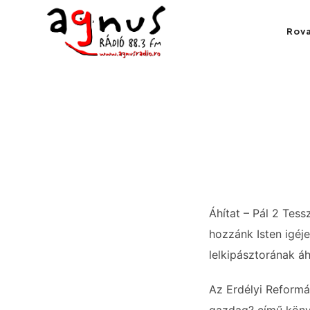
Agnus Rádió
Rov
Kolozsvár közösségi rádiója
Áhítat – Pál 2 Tess
hozzánk Isten igéj
lelkipásztorának áh
Az Erdélyi Reform