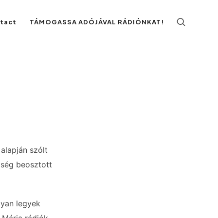
ntact
TÁMOGASSA ADÓJÁVAL RÁDIÓNKAT!
 alapján szólt
zség beosztott
gyan legyek