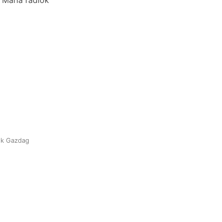
 Mária rádiók
ek Gazdag