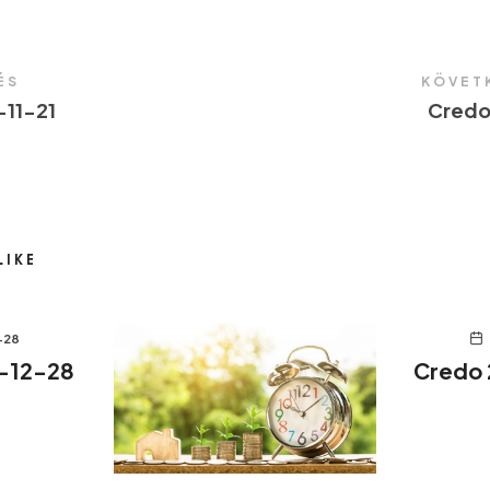
ÉS
KÖVET
11-21
Credo
LIKE
-28
-12-28
Credo