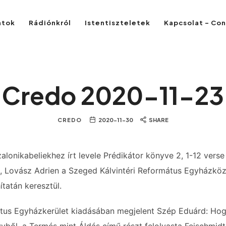
atok
Rádiónkról
Istentiszteletek
Kapcsolat – Co
Credo 2020-11-23
CREDO
2020-11-30
SHARE
zalonikabeliekhez írt levele Prédikátor könyve 2, 1-12 verse
e, Lovász Adrien a Szeged Kálvintéri Református Egyházkö
ítatán keresztül.
átus Egyházkerület kiadásában megjelent Szép Eduárd: Ho