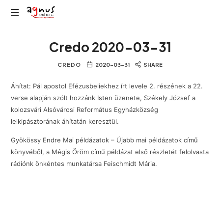
Agnus
Kolozsvár
Rádió
Credo 2020-03-31
közösségi
rádiója
CREDO
2020-03-31
SHARE
Áhítat: Pál apostol Efézusbeliekhez írt levele 2. részének a 22.
verse alapján szólt hozzánk Isten üzenete, Székely József a
kolozsvári Alsóvárosi Református Egyházközség
lelkipásztorának áhítatán keresztül.
Gyökössy Endre Mai példázatok – Újabb mai példázatok című
könyvéből, a Mégis Öröm című példázat első részletét felolvasta
rádiónk önkéntes munkatársa Feischmidt Mária.