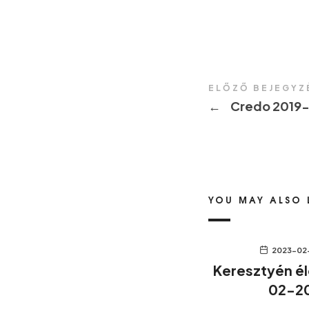
ELŐZŐ BEJEGYZ
←
Credo 2019
YOU MAY ALSO 
2023-02
Keresztyén é
02-2