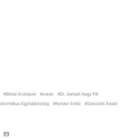
Bibliai Arcképek
credo
Dr. Sarkadi Nagy Pál
 Református Egyházközség
Kondor Enikő
Szecsődi Árpád