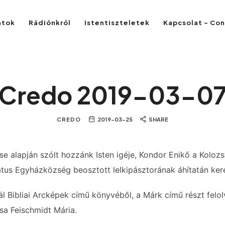
atok
Rádiónkról
Istentiszteletek
Kapcsolat – Co
Credo 2019-03-0
CREDO
2019-03-25
SHARE
se alapján szólt hozzánk Isten igéje, Kondor Enikő a Kolozs
tus Egyházközség beosztott lelkipásztorának áhítatán kere
ál Bibliai Arcképek című könyvéből, a Márk című részt felol
a Feischmidt Mária.