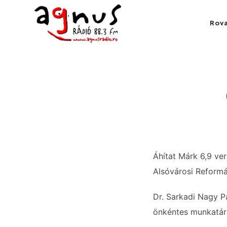
Agnus Rádió
Rov
Kolozsvár közösségi rádiója
Áhítat Márk 6,9 ver
Alsóvárosi Reformá
Dr. Sarkadi Nagy P
önkéntes munkatárs