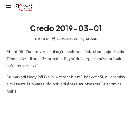
Agnus
Kolozsvár
Rádió
Credo 2019-03-01
közösségi
rádiója
CREDO
2019-03-25
SHARE
Áhítat 95. Zsoltár versei alapján szólt hozzánk Isten igéje, Hajdó
Tímea a Kendilónai Református Egyházközség lelkipásztorának
áhítatán keresztül.
Dr. Sarkadi Nagy Pál Bibliai Arcképek című könyvéből, a Jeremiás
című részt felolvasta rádiónk önkéntes munkatársa Feischmidt
Mária.