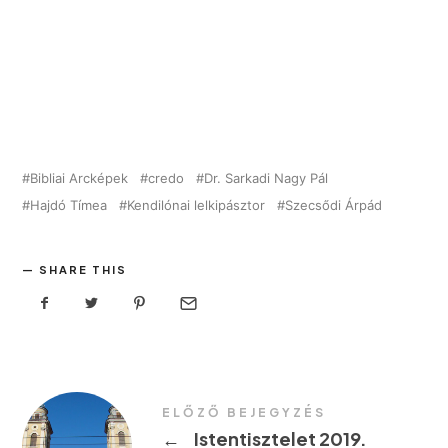
Bibliai Arcképek
credo
Dr. Sarkadi Nagy Pál
Hajdó Tímea
Kendilónai lelkipásztor
Szecsődi Árpád
SHARE THIS
ELŐZŐ BEJEGYZÉS
←
Istentisztelet 2019.