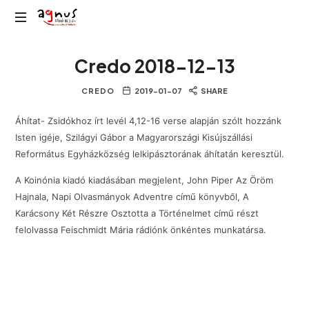
Agnus
Kolozsvár
Rádió
Credo 2018-12-13
közösségi
rádiója
CREDO
2019-01-07
SHARE
Áhítat- Zsidókhoz írt levél 4,12-16 verse alapján szólt hozzánk
Isten igéje, Szilágyi Gábor a Magyarországi Kisújszállási
Református Egyházközség lelkipásztorának áhítatán keresztül.
A Koinónia kiadó kiadásában megjelent, John Piper Az Öröm
Hajnala, Napi Olvasmányok Adventre című könyvből, A
Karácsony Két Részre Osztotta a Történelmet című részt
felolvassa Feischmidt Mária rádiónk önkéntes munkatársa.