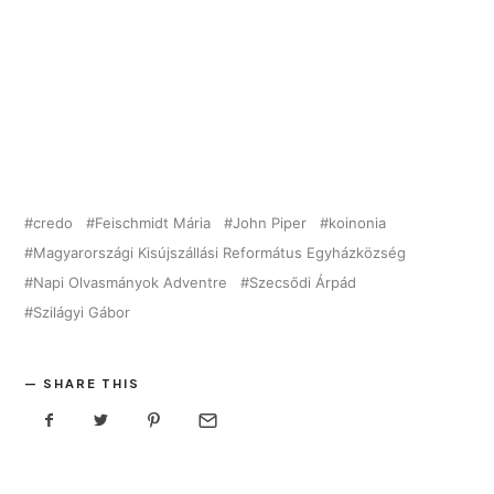
credo
Feischmidt Mária
John Piper
koinonia
Magyarországi Kisújszállási Református Egyházközség
Napi Olvasmányok Adventre
Szecsődi Árpád
Szilágyi Gábor
SHARE THIS