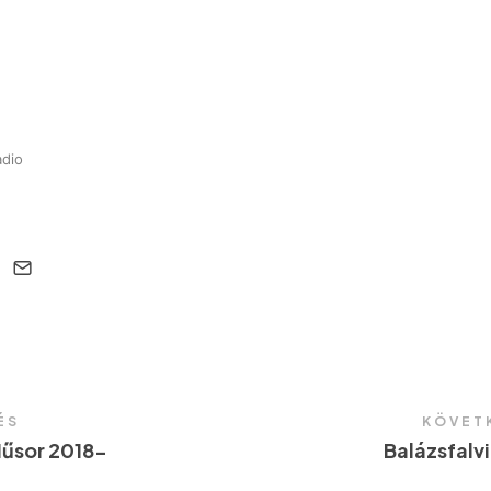
adio
ÉS
KÖVET
Műsor 2018-
Balázsfalv