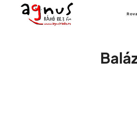
Agnus Rádió
Rov
Kolozsvár közösségi rádiója
Balá