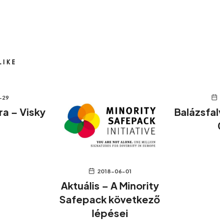
LIKE
-29
ra – Visky
Balázsfa
2018-06-01
Aktuális – A Minority
Safepack következő
lépései