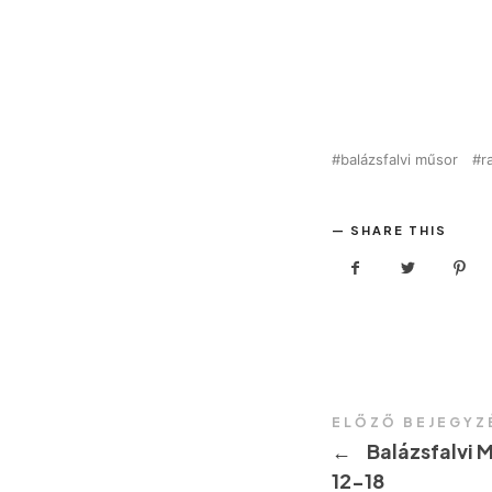
balázsfalvi műsor
r
SHARE THIS
ELŐZŐ BEJEGYZ
←
Balázsfalvi 
12-18