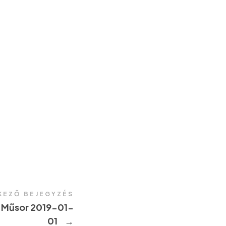
KEZŐ BEJEGYZÉS
i Műsor 2019-01-
01
→