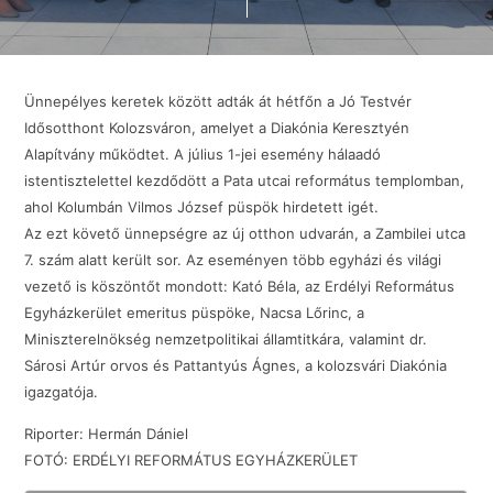
Ünnepélyes keretek között adták át hétfőn a Jó Testvér
Idősotthont Kolozsváron, amelyet a Diakónia Keresztyén
Alapítvány működtet. A július 1-jei esemény hálaadó
istentisztelettel kezdődött a Pata utcai református templomban,
ahol Kolumbán Vilmos József püspök hirdetett igét.
Az ezt követő ünnepségre az új otthon udvarán, a Zambilei utca
7. szám alatt került sor. Az eseményen több egyházi és világi
vezető is köszöntőt mondott: Kató Béla, az Erdélyi Református
Egyházkerület emeritus püspöke, Nacsa Lőrinc, a
Miniszterelnökség nemzetpolitikai államtitkára, valamint dr.
Sárosi Artúr orvos és Pattantyús Ágnes, a kolozsvári Diakónia
igazgatója.
Riporter: Hermán Dániel
FOTÓ: ERDÉLYI REFORMÁTUS EGYHÁZKERÜLET