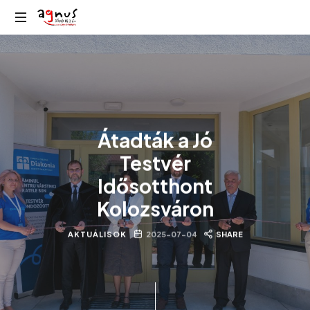
Agnus
Kolozsvár
Rádió
közösségi
rádiója
Átadták a Jó
Testvér
Idősotthont
Kolozsváron
AKTUÁLISOK
2025-07-04
SHARE