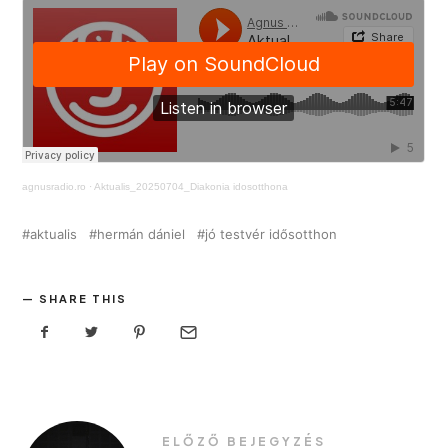
agnusradio.ro
·
Aktualis_20250704_Diakonia idosotthona
aktualis
hermán dániel
jó testvér idősotthon
SHARE THIS
ELŐZŐ BEJEGYZÉS