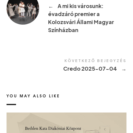
←
A mi kis városunk:
évadzáró premier a
Kolozsvári Állami Magyar
Színházban
KÖVETKEZŐ BEJEGYZÉS
Credo 2025-07-04
→
YOU MAY ALSO LIKE