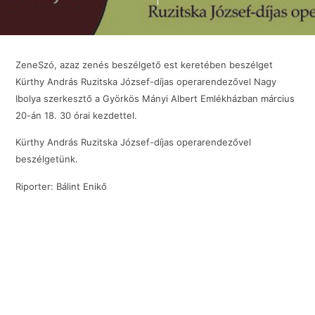
ZeneSzó, azaz zenés beszélgető est keretében beszélget
Kürthy András Ruzitska József-díjas operarendezővel Nagy
Ibolya szerkesztő a Györkös Mányi Albert Emlékházban március
20-án 18. 30 órai kezdettel.
Kürthy András Ruzitska József-díjas operarendezővel
beszélgetünk.
Riporter: Bálint Enikő