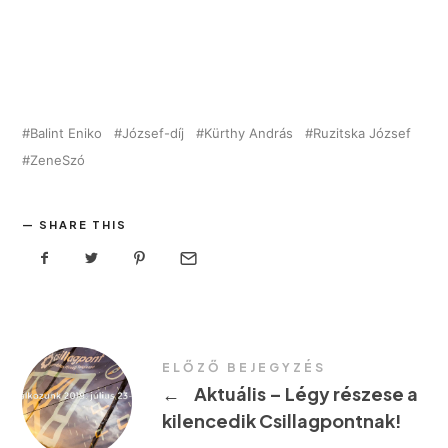
Balint Eniko
József-díj
Kürthy András
Ruzitska József
ZeneSzó
SHARE THIS
ELŐZŐ BEJEGYZÉS
←
Aktuális – Légy részese a
kilencedik Csillagpontnak!