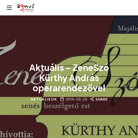
Agnus
Kolozsvár
Rádió
közösségi
rádiója
Aktuális – ZeneSzó
Kürthy András
operarendezővel
AKTUÁLISOK
2019-03-25
SHARE