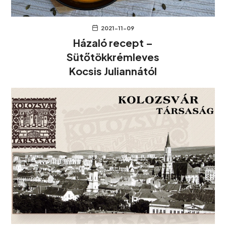
2021-11-09
Házaló recept –
Sütőtökkrémleves
Kocsis Juliannától