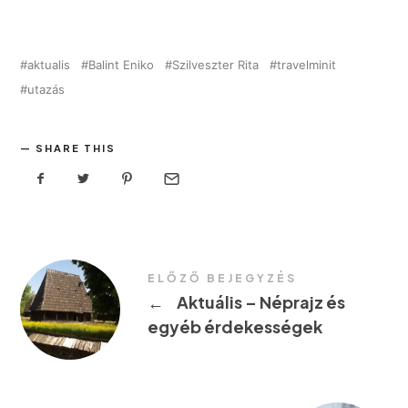
aktualis
Balint Eniko
Szilveszter Rita
travelminit
utazás
SHARE THIS
ELŐZŐ BEJEGYZÉS
←
Aktuális – Néprajz és
egyéb érdekességek