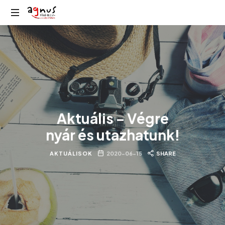
Agnus
Kolozsvár
Rádió
közösségi
rádiója
Aktuális – Végre
nyár és utazhatunk!
AKTUÁLISOK
2020-06-15
SHARE