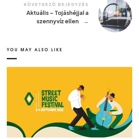
KÖVETKEZŐ BEJEGYZÉS
Aktuális – Tojáshéjjal a
szennyvíz ellen
→
YOU MAY ALSO LIKE