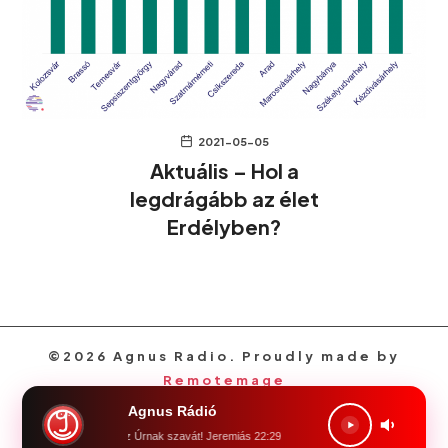
2021-05-05
Aktuális – Hol a
legdrágább az élet
Erdélyben?
©2026 Agnus Radio. Proudly made by
Remotemage
Agnus Rádió
 föld, föld! halld meg az Úrnak szavát! Jeremiás 22:29