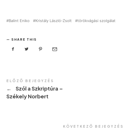
Balint Eniko
Kristály László-Zsolt
törökvágási szolgálat
SHARE THIS
ELŐZŐ BEJEGYZÉS
←
Szól a Szkriptúra –
Székely Norbert
KÖVETKEZŐ BEJEGYZÉS