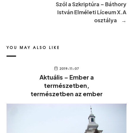
Szól a Szkriptúra – Báthory
István Elméleti Líceum X.A
osztálya
→
YOU MAY ALSO LIKE
2019-11-07
Aktuális – Ember a
természetben,
természetben az ember