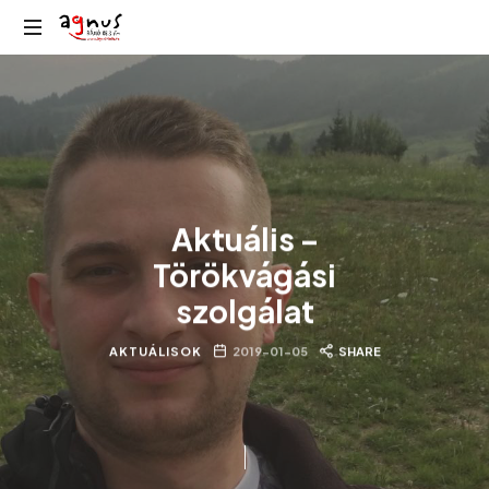
Agnus
Kolozsvár
Rádió
közösségi
rádiója
Aktuális –
Törökvágási
szolgálat
AKTUÁLISOK
2019-01-05
SHARE