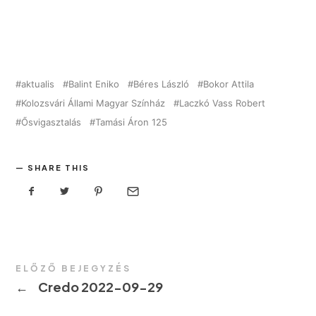
aktualis
Balint Eniko
Béres László
Bokor Attila
Kolozsvári Állami Magyar Színház
Laczkó Vass Robert
Ősvigasztalás
Tamási Áron 125
SHARE THIS
ELŐZŐ BEJEGYZÉS
←
Credo 2022-09-29