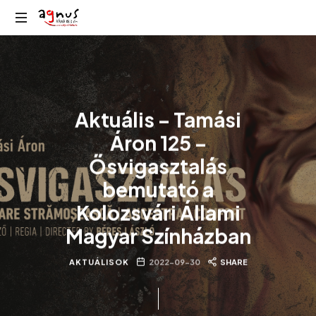
Agnus
Kolozsvár
Rádió
közösségi
rádiója
Aktuális – Tamási
Áron 125 –
Ősvigasztalás
bemutató a
Kolozsvári Állami
Magyar Színházban
AKTUÁLISOK
2022-09-30
SHARE