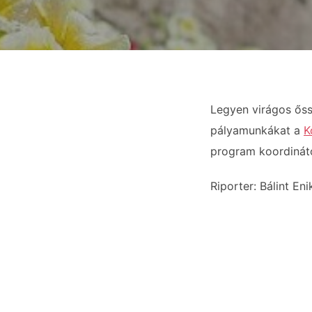
Legyen virágos őssz
pályamunkákat a
K
program koordinátor
Riporter: Bálint Eni