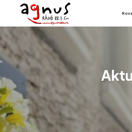
Agnus Rádió
Rov
Kolozsvár közösségi rádiója
Aktu