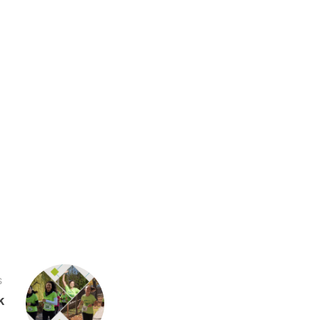
S
k
→