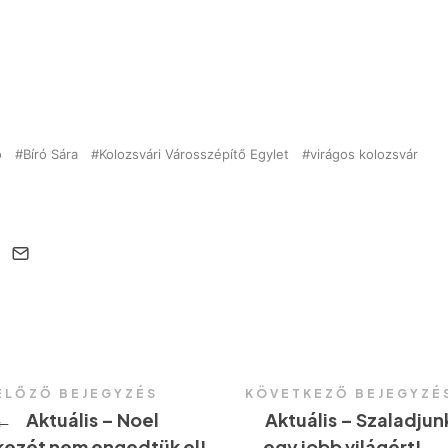
o
Bíró Sára
Kolozsvári Városszépítő Egylet
virágos kolozsvár
ELŐZŐ BEJEGYZÉS
KÖVETKEZŐ BEJEGYZÉ
←
Aktuális – Noel
Aktuális – Szaladjun
kezét nem engedtük el!
egy jobb világért!