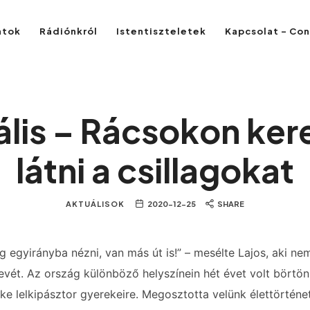
atok
Rádiónkról
Istentiszteletek
Kapcsolat – Co
lis – Rácsokon ker
látni a csillagokat
AKTUÁLISOK
2020-12-25
SHARE
 egyirányba nézni, van más út is!” – mesélte Lajos, aki ne
nevét. Az ország különböző helyszínein hét évet volt börtön
ke lelkipásztor gyerekeire. Megosztotta velünk élettörténet