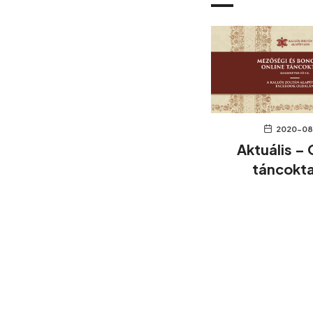
2020-08
Aktuális – 
táncokt