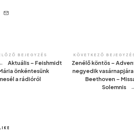
ELŐZŐ BEJEGYZÉS
KÖVETKEZŐ BEJEGYZÉ
←
Aktuális – Feishmidt
Zenélő köntös – Adven
Mária önkéntesünk
negyedik vasárnapjára
mesél a rádióról
Beethoven – Miss
Solemnis
LIKE