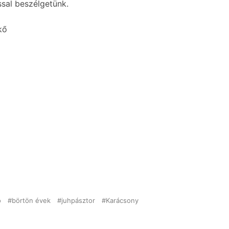
sal beszélgetünk.
kő
o
börtön évek
juhpásztor
Karácsony