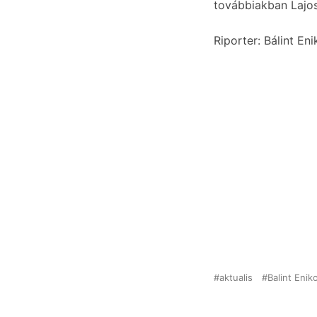
továbbiakban Lajos
Riporter: Bálint Eni
aktualis
Balint Enik