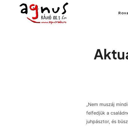
Agnus Rádió
Rov
Kolozsvár közösségi rádiója
Aktuá
„Nem muszáj mindig
felfedjük a család
juhpásztor, és büsz