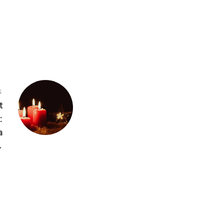
S
t
:
a
→