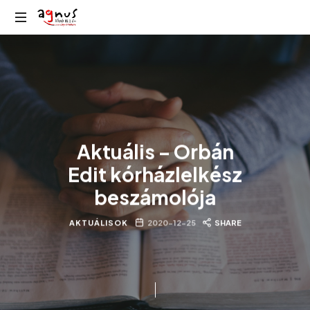
Agnus
Kolozsvár
Rádió
közösségi
rádiója
Aktuális – Orbán
Edit kórházlelkész
beszámolója
AKTUÁLISOK
2020-12-25
SHARE