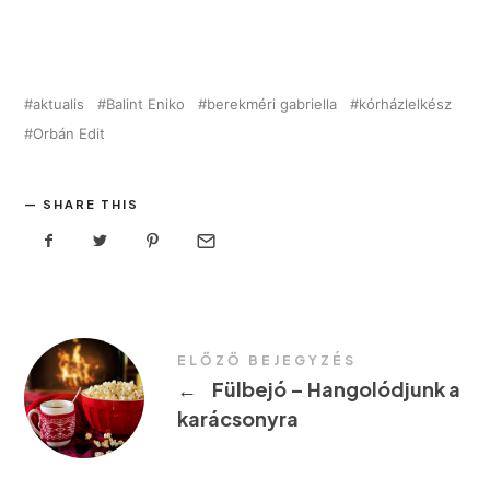
aktualis
Balint Eniko
berekméri gabriella
kórházlelkész
Orbán Edit
SHARE THIS
ELŐZŐ BEJEGYZÉS
←
Fülbejó – Hangolódjunk a
karácsonyra