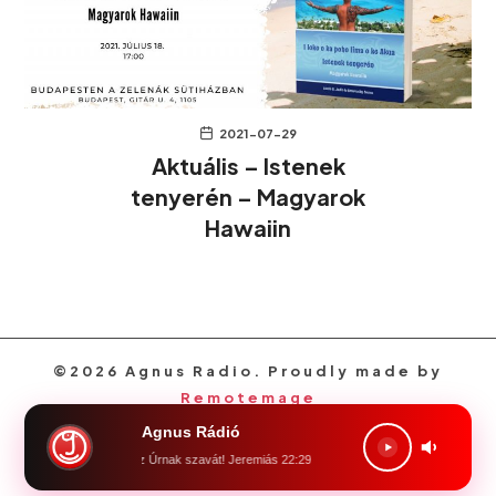
2021-07-29
Aktuális – Istenek
tenyerén – Magyarok
Hawaiin
©2026 Agnus Radio. Proudly made by
Remotemage
Agnus Rádió
 föld, föld! halld meg az Úrnak szavát! Jeremiás 22:29