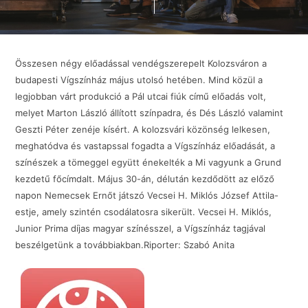
Összesen négy előadással vendégszerepelt Kolozsváron a
budapesti Vígszínház május utolsó hetében. Mind közül a
legjobban várt produkció a Pál utcai fiúk című előadás volt,
melyet Marton László állított színpadra, és Dés László valamint
Geszti Péter zenéje kísért. A kolozsvári közönség lelkesen,
meghatódva és vastapssal fogadta a Vígszínház előadását, a
színészek a tömeggel együtt énekelték a Mi vagyunk a Grund
kezdetű főcímdalt. Május 30-án, délután kezdődött az előző
napon Nemecsek Ernőt játszó Vecsei H. Miklós József Attila-
estje, amely szintén csodálatosra sikerült. Vecsei H. Miklós,
Junior Prima díjas magyar színésszel, a Vígszínház tagjával
beszélgetünk a továbbiakban.Riporter: Szabó Anita