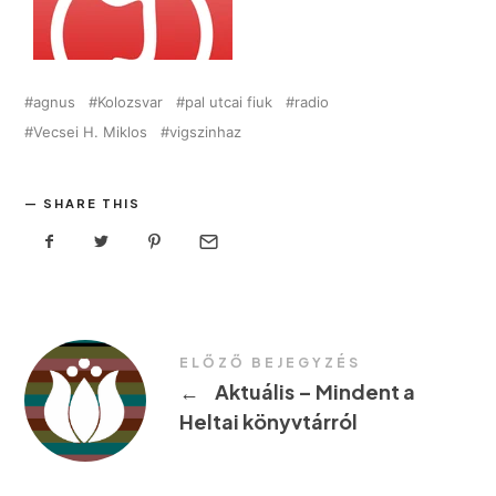
agnus
Kolozsvar
pal utcai fiuk
radio
Vecsei H. Miklos
vigszinhaz
SHARE THIS
ELŐZŐ BEJEGYZÉS
←
Aktuális – Mindent a
Heltai könyvtárról