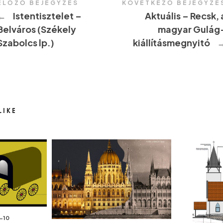
ELŐZŐ BEJEGYZÉS
KÖVETKEZŐ BEJEGYZÉ
←
Istentisztelet –
Aktuális – Recsk, 
Belváros (Székely
magyar Gulág
Szabolcs lp.)
kiállításmegnyitó
LIKE
-10