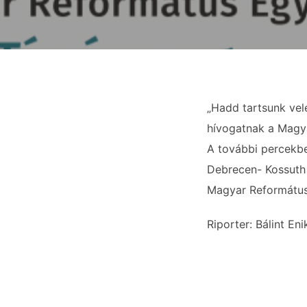
„Hadd tartsunk vele
hívogatnak a Magy
A további percekben
Debrecen- Kossuth 
Magyar Református
Riporter: Bálint Eni