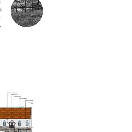
S
a
-
→