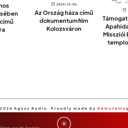
ános
2024-12-06
Az Ország háza című
ésében
Támogatá
dokumentumfilm
 című
Apahida
Kolozsváron
ra
Missziói
templo
2026 Agnus Radio. Proudly made by
Remotema