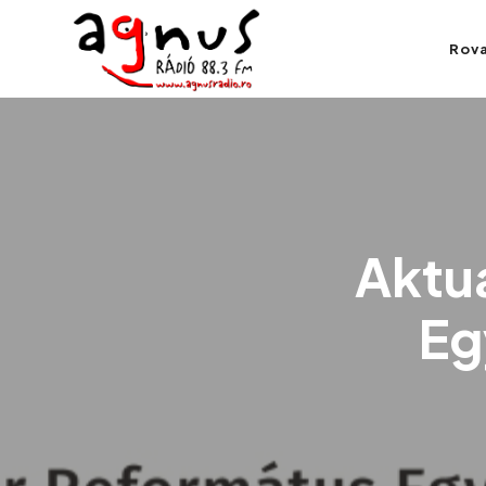
Agnus Rádió
Rov
Kolozsvár közösségi rádiója
Aktu
Eg