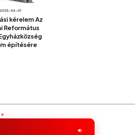
2025-04-01
si kérelem Az
i Református
 Egyházközség
m építésére
ge