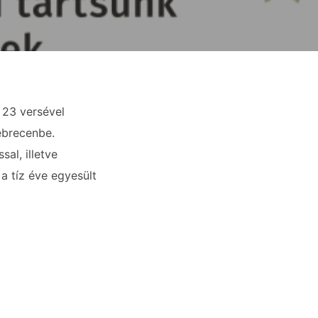
, 23 versével
ebrecenbe.
al, illetve
 tíz éve egyesült