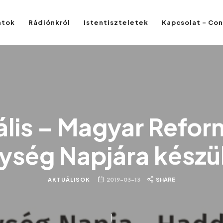
atok
Rádiónkról
Istentiszteletek
Kapcsolat – Co
ális – Magyar Refor
ység Napjára készü
AKTUÁLISOK
2019-03-13
SHARE