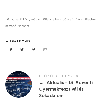
6. adventi könyvvásár
Balázs Imre József
Max Blecher
Szabó Norbert
SHARE THIS
ELŐZŐ BEJEGYZÉS
←
Aktuális – 13. Adventi
Gyermekfesztivál és
Sokadalom