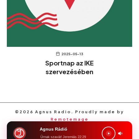
2025-05-13
Sportnap az IKE
szervezésében
©2026 Agnus Radio. Proudly made by
Remotemage
Agnus Rádió
föld, föld! halld meg az Úrnak szavát! Jeremiás 22:29