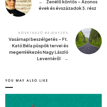
←
Zenélő köntös – Azonos
évek és évszázadok 3. rész
KÖVETKEZŐ BEJEGYZÉS
Vasárnapi beszélgetés – Ft.
Kató Béla püspök tervei és
megemlékezés Nagy László
Leventéről
→
YOU MAY ALSO LIKE