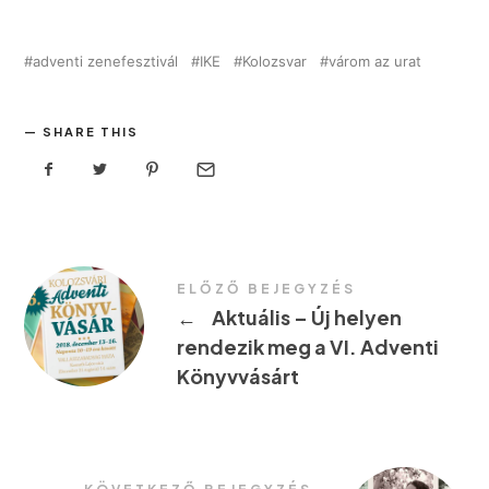
adventi zenefesztivál
IKE
Kolozsvar
várom az urat
SHARE THIS
ELŐZŐ BEJEGYZÉS
←
Aktuális – Új helyen
rendezik meg a VI. Adventi
Könyvvásárt