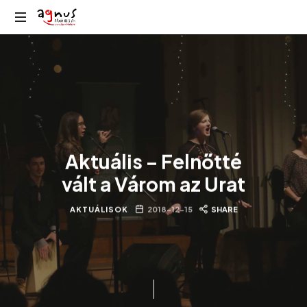
Agnus
Kolozsvár
Rádió
közösségi
rádiója
Aktuális – Felnőtté
vált a Várom az Urat
AKTUÁLISOK
2018-12-15
SHARE