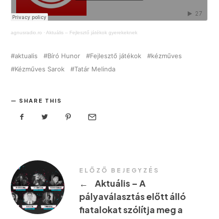
agnusradio.ro
·
Aktuális – Fejlesztő játékok gyerekeknek
aktualis
Bíró Hunor
Fejlesztő játékok
kézműves
Kézműves Sarok
Tatár Melinda
SHARE THIS
ELŐZŐ BEJEGYZÉS
←
Aktuális – A
pályaválasztás előtt álló
fiatalokat szólítja meg a