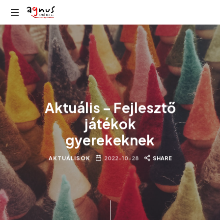
Agnus
Kolozsvár
Rádió
közösségi
rádiója
Aktuális – Fejlesztő
játékok
gyerekeknek
AKTUÁLISOK
2022-10-28
SHARE