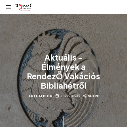
Agnus
Kolozsvár
Rádió
közösségi
rádiója
Aktuális –
Élmények a
RendezŐ Vakációs
Bibliahétről
AKTUÁLISOK
2022-07-19
SHARE