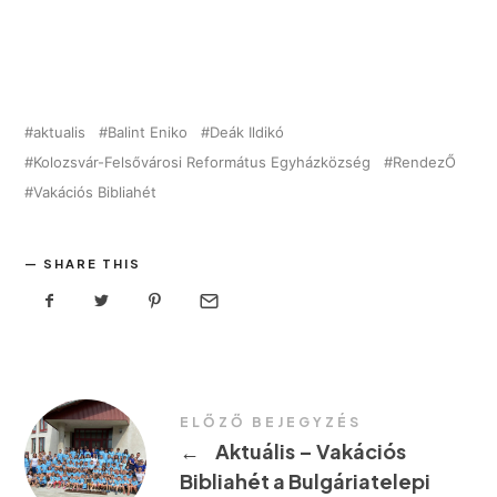
aktualis
Balint Eniko
Deák Ildikó
Kolozsvár-Felsővárosi Református Egyházközség
RendezŐ
Vakációs Bibliahét
SHARE THIS
ELŐZŐ BEJEGYZÉS
←
Aktuális – Vakációs
Bibliahét a Bulgáriatelepi