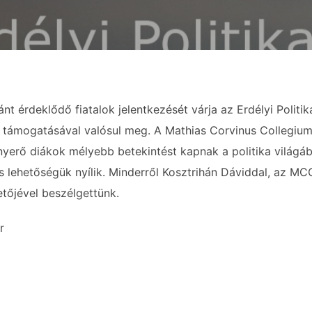
ánt érdeklődő fiatalok jelentkezését várja az Erdélyi Politik
ámogatásával valósul meg. A Mathias Corvinus Collegium 
 nyerő diákok mélyebb betekintést kapnak a politika világáb
is lehetőségük nyílik. Minderről Kosztrihán Dáviddal, az MC
tőjével beszélgettünk.
r