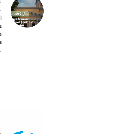
S
–
l
z
a
s
→