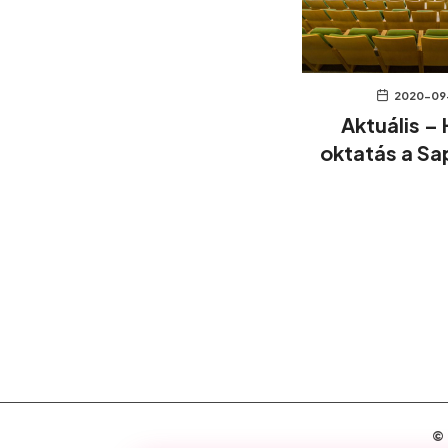
2020-09
Aktuális – 
oktatás a Sa
©