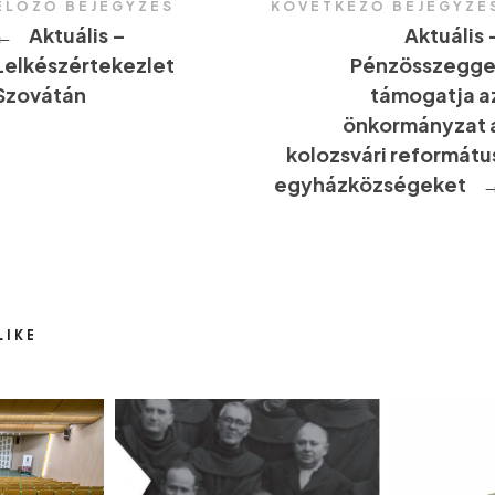
ELŐZŐ BEJEGYZÉS
KÖVETKEZŐ BEJEGYZÉ
←
Aktuális –
Aktuális 
Lelkészértekezlet
Pénzösszegge
Szovátán
támogatja a
önkormányzat 
kolozsvári reformátu
egyházközségeket
LIKE