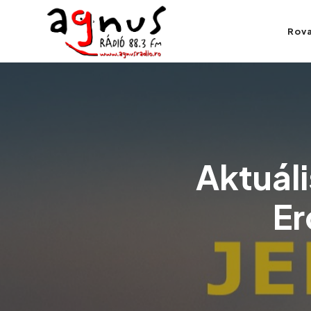
Agnus Rádió
Rov
Kolozsvár közösségi rádiója
Aktuáli
Er