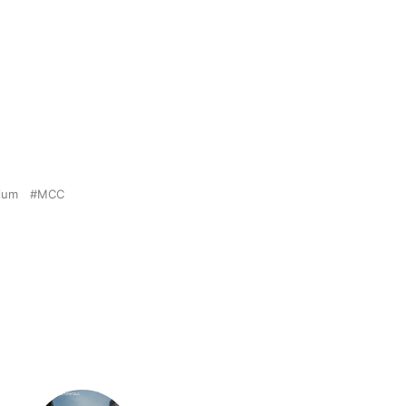
gium
MCC