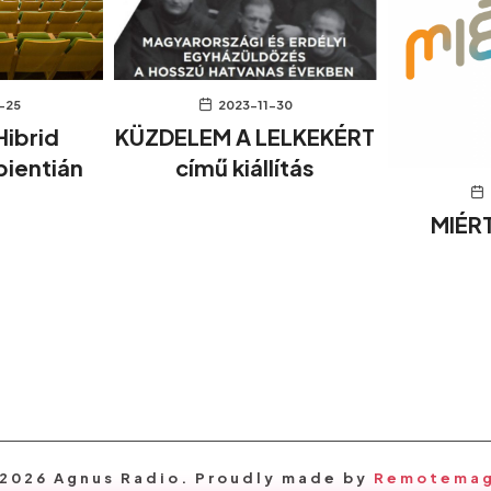
-25
2023-11-30
Hibrid
KÜZDELEM A LELKEKÉRT
pientián
című kiállítás
MIÉRT
2026 Agnus Radio. Proudly made by
Remotema