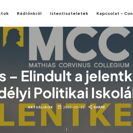
atok
Rádiónkról
Istentiszteletek
Kapcsolat – Co
s – Elindult a jelent
délyi Politikai Iskol
AKTUÁLISOK
2022-09-22
SHARE