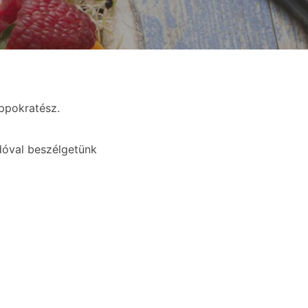
ppokratész.
adóval beszélgetünk