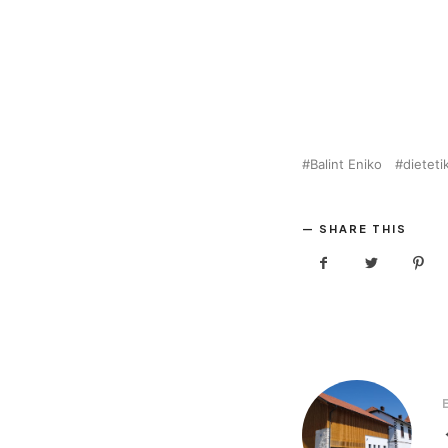
Balint Eniko
dieteti
SHARE THIS