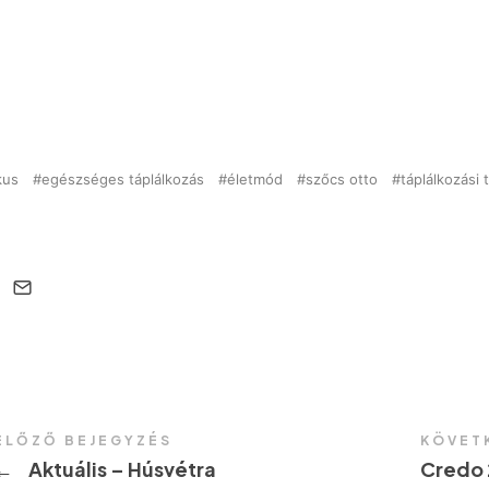
kus
egészséges táplálkozás
életmód
szőcs otto
táplálkozási
ELŐZŐ BEJEGYZÉS
KÖVET
←
Aktuális – Húsvétra
Credo