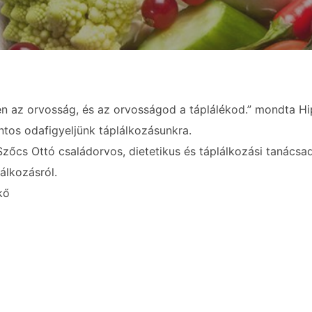
en az orvosság, és az orvosságod a táplálékod.” mondta Hi
ntos odafigyeljünk táplálkozásunkra.
 Szőcs Ottó családorvos, dietetikus és táplálkozási tanács
álkozásról.
kő