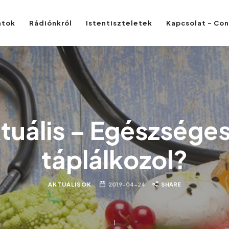
atok
Rádiónkról
Istentiszteletek
Kapcsolat – Co
tuális – Egészsége
táplálkozol?
AKTUÁLISOK
2019-04-24
SHARE