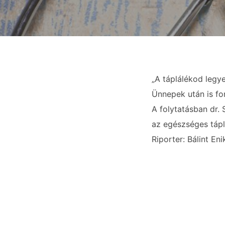
„A táplálékod legy
Ünnepek után is fo
A folytatásban dr.
az egészséges tápl
Riporter: Bálint Eni