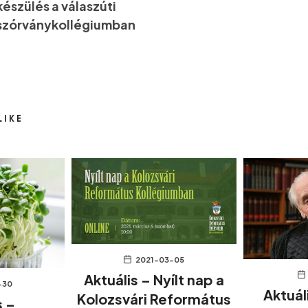
készülés a válaszúti
szórványkollégiumban
LIKE
2021-03-05
Aktuális – Nyílt nap a
-30
Aktuál
Kolozsvári Református
s –