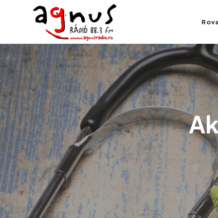
Agnus Rádió
Rov
Kolozsvár közösségi rádiója
Ak