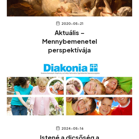
2020-05-21
Aktuális –
Mennybemenetel
perspektívája
2024-05-16
Istené a dicsőség a