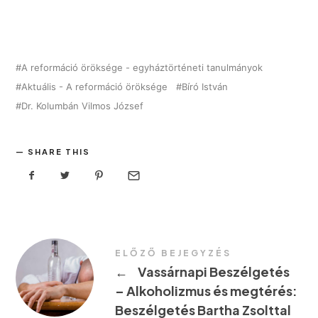
A reformáció öröksége - egyháztörténeti tanulmányok
Aktuális - A reformáció öröksége
Bíró István
Dr. Kolumbán Vilmos József
SHARE THIS
ELŐZŐ BEJEGYZÉS
←
Vassárnapi Beszélgetés
– Alkoholizmus és megtérés:
Beszélgetés Bartha Zsolttal