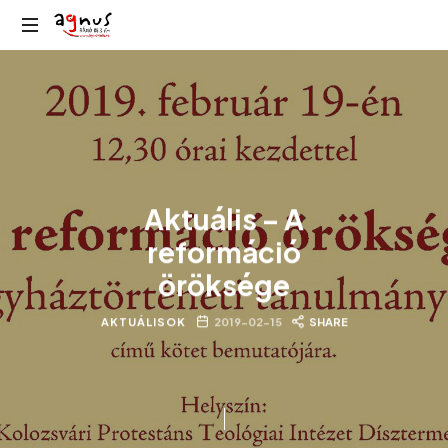
Agnus
Kolozsvár
Rádió
közösségi
rádiója
Aktuális – A
reformáció
öröksége
AKTUÁLISOK
2019-02-15
SHARE