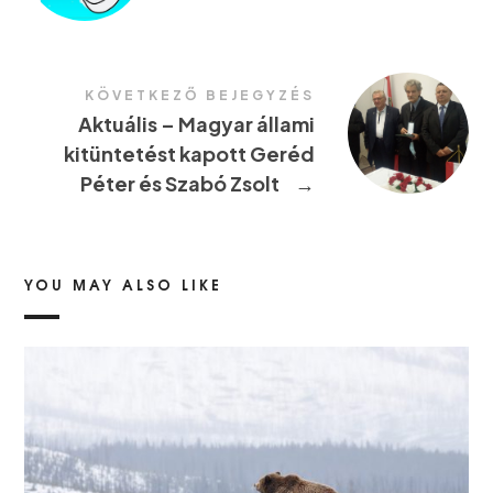
KÖVETKEZŐ BEJEGYZÉS
Aktuális – Magyar állami
kitüntetést kapott Geréd
Péter és Szabó Zsolt
→
YOU MAY ALSO LIKE