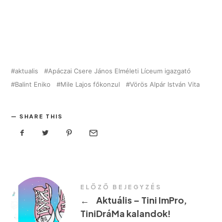
aktualis
Apáczai Csere János Elméleti Líceum igazgató
Balint Eniko
Mile Lajos főkonzul
Vörös Alpár István Vita
SHARE THIS
ELŐZŐ BEJEGYZÉS
←
Aktuális – Tini ImPro,
TiniDráMa kalandok!