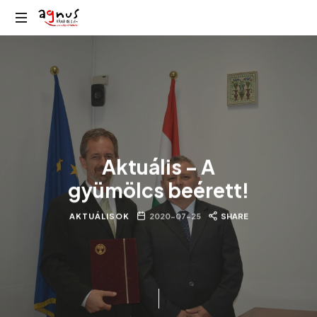
Agnus
Kolozsvár
Rádió
közösségi
rádiója
Aktuális – A
gyümölcs beérett!
AKTUÁLISOK
2020-07-25
SHARE