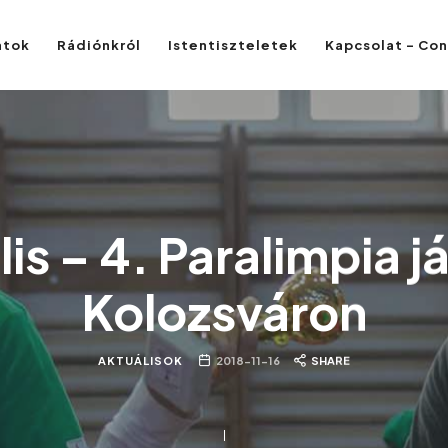
atok
Rádiónkról
Istentiszteletek
Kapcsolat – Co
is – 4. Paralimpia 
Kolozsváron
AKTUÁLISOK
2018-11-16
SHARE