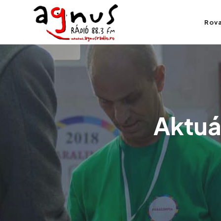
Agnus Rádió
Rov
Kolozsvár közösségi rádiója
Aktuál