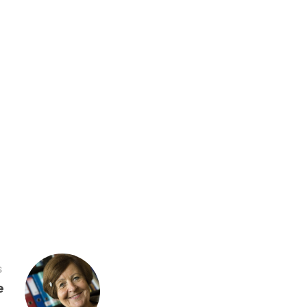
S
e
→