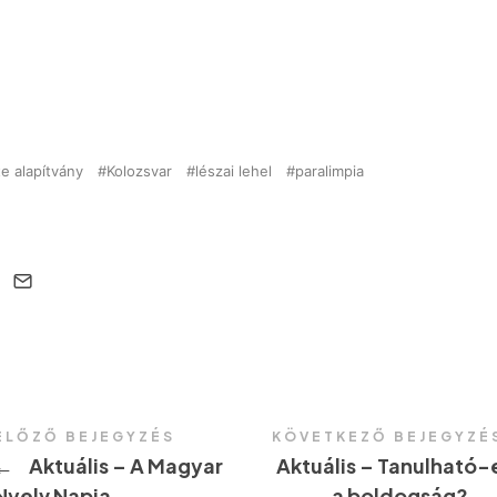
e alapítvány
Kolozsvar
lészai lehel
paralimpia
ELŐZŐ BEJEGYZÉS
KÖVETKEZŐ BEJEGYZÉ
←
Aktuális – A Magyar
Aktuális – Tanulható-
Nyelv Napja
a boldogság?