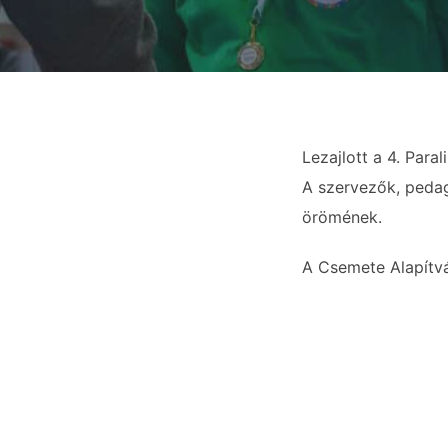
Lezajlott a 4. Par
A szervezők, pedag
örömének.
A Csemete Alapítván