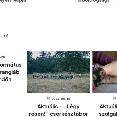
LIKE
-28
eformátus
arangláb
rdőn
2022-08-15
Aktuális – „Légy
Aktuál
résen!” cserkésztábor
szolgál