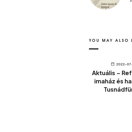
YOU MAY ALSO 
2022-07
Aktuális – R
imaház és h
Tusnádfü