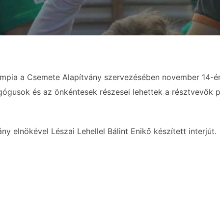
alimpia a Csemete Alapítvány szervezésében november 14-é
ógusok és az önkéntesek részesei lehettek a résztvevők pa
y elnökével Lészai Lehellel Bálint Enikő készített interjút.