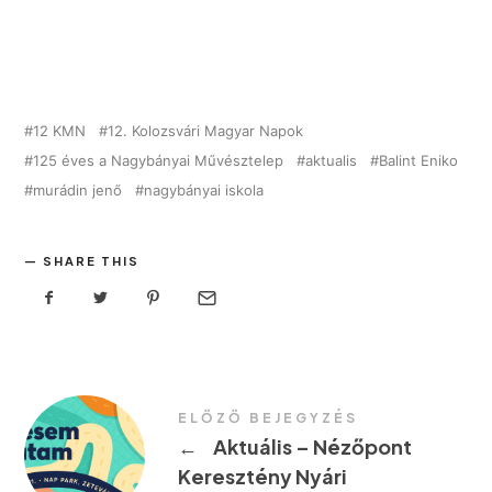
12 KMN
12. Kolozsvári Magyar Napok
125 éves a Nagybányai Művésztelep
aktualis
Balint Eniko
murádin jenő
nagybányai iskola
SHARE THIS
ELŐZŐ BEJEGYZÉS
←
Aktuális – Nézőpont
Keresztény Nyári