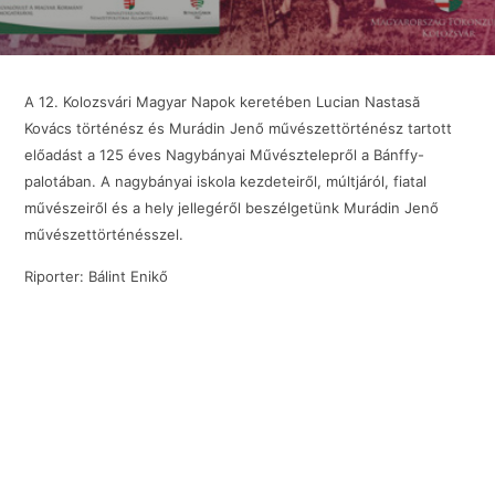
A 12. Kolozsvári Magyar Napok keretében Lucian Nastasă
Kovács történész és Murádin Jenő művészettörténész tartott
előadást a 125 éves Nagybányai Művésztelepről a Bánffy-
palotában. A nagybányai iskola kezdeteiről, múltjáról, fiatal
művészeiről és a hely jellegéről beszélgetünk Murádin Jenő
művészettörténésszel.
Riporter: Bálint Enikő